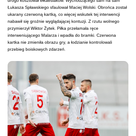
drogo kosztował ełkaesiaków. Wychodzącego sam na sam
Łukasza Spławskiego sfaulował Maciej Wolski. Obrońca został
ukarany czerwoną kartką, co więcej wskutek tej interwencji
nabawił się groźnie wyglądającej kontuzji. Z rzutu wolnego
przymierzył Wiktor Żytek. Piłka przełamała ręce
interweniującego Malarza i wpadła do bramki. Czerwona
kartka nie zmieniła obrazu gry, a łodzianie kontrolowali
przebieg boiskowych zdarzeń.