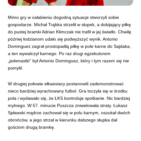
Mimo gry w osłabieniu dogodną sytuacje stworzyli sobie
gospodarze. Michał Trąbka strzelił w słupek, a dobijający piłkę
do pustej bramki Adrian Klimczak nie trafił w jej światło. Chwilę
później łodzianom udało się podwyższyć wynik. Antonio
Dominguez zagrał prostopadłą piłkę w pole karne do Sajdaka,
a ten wywalczył karnego. Po raz drugi egzekutorem
„jedenastki” był Antonio Dominguez, który i tym razem się nie
pomylił.
W drugiej połowie ełkaesiacy postanowili zademonstrować
nieco bardziej wyrachowany futbol. Gra toczyła się w środku
pola i wydawało się, że ŁKS kontroluje spotkanie. Nic bardziej
mylnego. W 57. minucie Puszcza zniwelowała straty. Łukasz
Spławski mądrze zachował się w polu karnym, oszukał dwóch
obrońców, a jego strzał w kierunku dalszego słupka dał
gościom drugą bramkę.