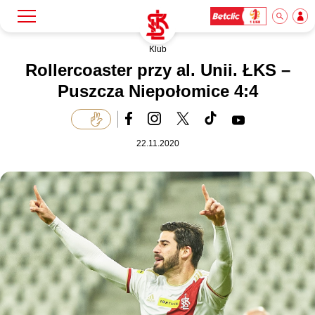
Klub
Szukaj
Klub
Rollercoaster przy al. Unii. ŁKS –
Puszcza Niepołomice 4:4
Mecze
22.11.2020
Bilety
Akademia
Biznes
Dla mediów