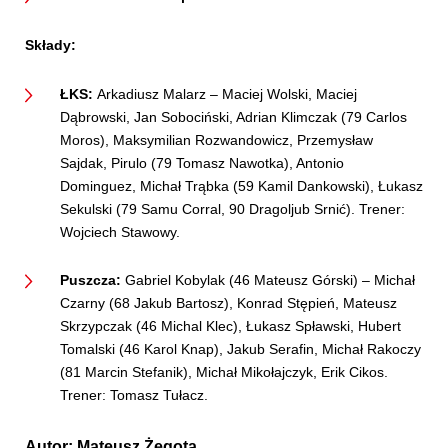
Składy:
ŁKS:
Arkadiusz Malarz – Maciej Wolski, Maciej
Dąbrowski, Jan Sobociński, Adrian Klimczak (79 Carlos
Moros), Maksymilian Rozwandowicz, Przemysław
Sajdak, Pirulo (79 Tomasz Nawotka), Antonio
Dominguez, Michał Trąbka (59 Kamil Dankowski), Łukasz
Sekulski (79 Samu Corral, 90 Dragoljub Srnić). Trener:
Wojciech Stawowy.
Puszcza:
Gabriel Kobylak (46 Mateusz Górski) – Michał
Czarny (68 Jakub Bartosz), Konrad Stępień, Mateusz
Skrzypczak (46 Michal Klec), Łukasz Spławski, Hubert
Tomalski (46 Karol Knap), Jakub Serafin, Michał Rakoczy
(81 Marcin Stefanik), Michał Mikołajczyk, Erik Cikos.
Trener: Tomasz Tułacz.
Autor:
Mateusz Żegota