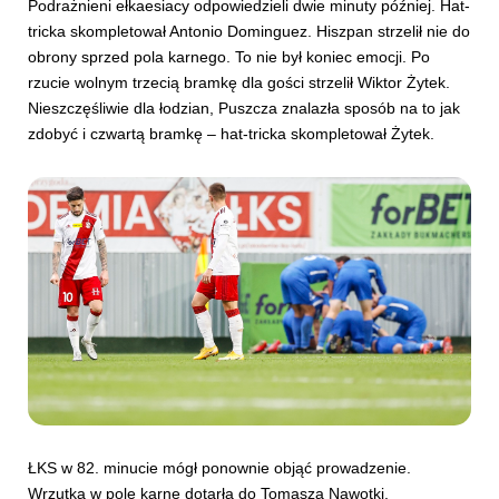
Podrażnieni ełkaesiacy odpowiedzieli dwie minuty później. Hat-
tricka skompletował Antonio Dominguez. Hiszpan strzelił nie do
obrony sprzed pola karnego. To nie był koniec emocji. Po
rzucie wolnym trzecią bramkę dla gości strzelił Wiktor Żytek.
Nieszczęśliwie dla łodzian, Puszcza znalazła sposób na to jak
zdobyć i czwartą bramkę – hat-tricka skompletował Żytek.
ŁKS w 82. minucie mógł ponownie objąć prowadzenie.
Wrzutka w pole karne dotarła do Tomasza Nawotki.