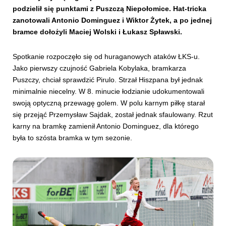
podzielił się punktami z Puszczą Niepołomice. Hat-tricka
zanotowali Antonio Dominguez i Wiktor Żytek, a po jednej
bramce dołożyli Maciej Wolski i Łukasz Spławski.
Spotkanie rozpoczęło się od huraganowych ataków ŁKS-u.
Jako pierwszy czujność Gabriela Kobylaka, bramkarza
Puszczy, chciał sprawdzić Pirulo. Strzał Hiszpana był jednak
minimalnie niecelny. W 8. minucie łodzianie udokumentowali
swoją optyczną przewagę golem. W polu karnym piłkę starał
się przejąć Przemysław Sajdak, został jednak sfaulowany. Rzut
karny na bramkę zamienił Antonio Dominguez, dla którego
była to szósta bramka w tym sezonie.