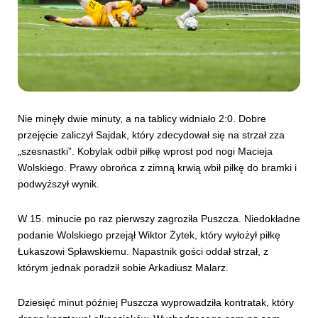
Nie minęły dwie minuty, a na tablicy widniało 2:0. Dobre
przejęcie zaliczył Sajdak, który zdecydował się na strzał zza
„szesnastki”. Kobylak odbił piłkę wprost pod nogi Macieja
Wolskiego. Prawy obrońca z zimną krwią wbił piłkę do bramki i
podwyższył wynik.
W 15. minucie po raz pierwszy zagroziła Puszcza. Niedokładne
podanie Wolskiego przejął Wiktor Żytek, który wyłożył piłkę
Łukaszowi Spławskiemu. Napastnik gości oddał strzał, z
którym jednak poradził sobie Arkadiusz Malarz.
Dziesięć minut później Puszcza wyprowadziła kontratak, który