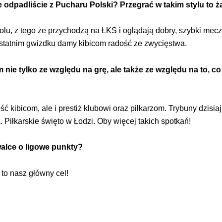
że odpadliście z Pucharu Polski? Przegrać w takim stylu to 
bolu, z tego że przychodzą na ŁKS i oglądają dobry, szybki mec
ostatnim gwizdku damy kibicom radość ze zwycięstwa.
ie tylko ze względu na grę, ale także ze względu na to, co
ść kibicom, ale i prestiż klubowi oraz piłkarzom. Trybuny dzisiaj
. Piłkarskie święto w Łodzi. Oby więcej takich spotkań!
walce o ligowe punkty?
to nasz główny cel!