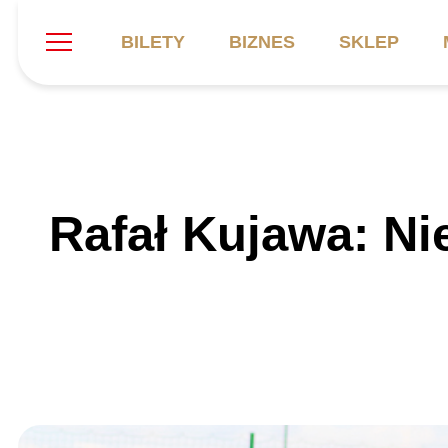
BILETY
BIZNES
SKLEP
Szukaj
Klub
Mecze
B
Rafał Kujawa: Nie
Informacje ogólne
Kadra
C
Symbole klubu
Aktualności
K
Historia
Terminarz
Kalendarz
Tabela
P
Stadion
Galeria
Sprawozdania
Catering