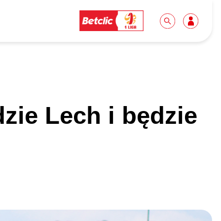
Dla mediów
Kibice
dzie Lech i będzie
Biuro prasowe
Idę pierwszy raz!
Do pobrania
Wycieczki
Akredytacje
Grupy szkolne
Współpraca
Sektor rodzinny
Wolontariat
Patronite