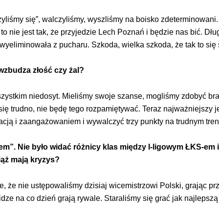
ożyliśmy się”, walczyliśmy, wyszliśmy na boisko zdeterminowani
to nie jest tak, że przyjedzie Lech Poznań i będzie nas bić. Dł
yeliminowała z pucharu. Szkoda, wielka szkoda, że tak to się 
 wzbudza złość czy żal?
e wszystkim niedosyt. Mieliśmy swoje szanse, mogliśmy zdobyć 
się trudno, nie będę tego rozpamiętywać. Teraz najważniejszy
cją i zaangażowaniem i wywalczyć trzy punkty na trudnym tren
zem”. Nie było widać różnicy klas między I-ligowym ŁKS-e
iąż mają kryzys?
e, że nie ustępowaliśmy dzisiaj wicemistrzowi Polski, grając pr
idze na co dzień grają rywale. Staraliśmy się grać jak najlepszą