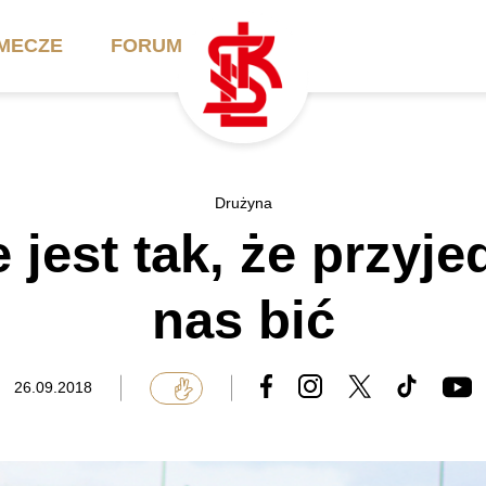
MECZE
FORUM
ilety
Akademia
Biznes
Drużyna
 jest tak, że przyje
ennik
Aktualności
Bilety VIP/Skybox
arnety
Kadra trenerska
Oferta komercyjna
nas bić
FAQ
ŁKS II
Ełkaesiacki Klub
Biznesu
unkty sprzedaży
ŁKS III
26.09.2018
Przyjaciel ŁKS
Regulaminy
Drużyny Akademii
Urodziny w Skybox
ŁKS Schools