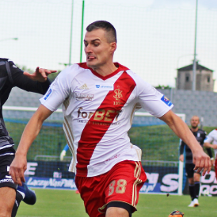
Staże w Akademii ŁKS
Kluby partnerskie
Kontakt
P BILET