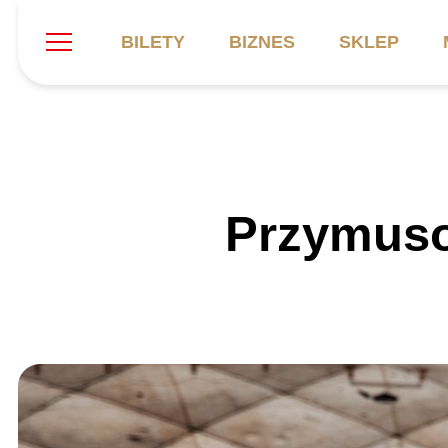
BILETY
BIZNES
SKLEP
Szukaj
Klub
Mecze
B
Przymuso
Informacje ogólne
Kadra
C
Symbole klubu
Aktualności
K
Historia
Terminarz
Kalendarz
Tabela
P
Stadion
Galeria
Sprawozdania
Catering