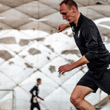
Staże w Akademii ŁKS
Kluby partnerskie
Kontakt
P BILET