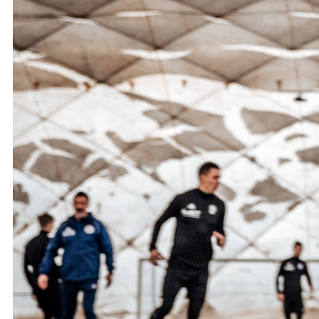
Ochrona dzieci
SKLEP
KU