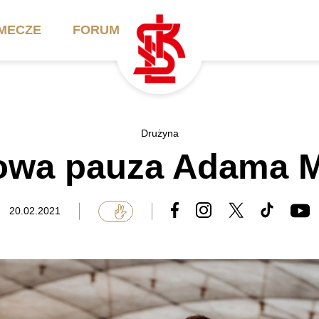
MECZE
FORUM
ilety
Akademia
Biznes
Drużyna
wa pauza Adama M
ennik
Aktualności
Bilety VIP/Skybox
arnety
Kadra trenerska
Oferta komercyjna
20.02.2021
FAQ
ŁKS II
Ełkaesiacki Klub
Biznesu
unkty sprzedaży
ŁKS III
Przyjaciel ŁKS
Regulaminy
Drużyny Akademii
Urodziny w Skybox
ŁKS Schools