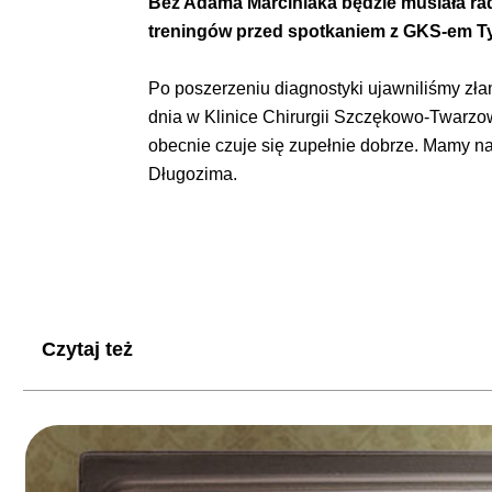
Bez Adama Marciniaka będzie musiała ra
treningów przed spotkaniem z GKS-em Ty
Po poszerzeniu diagnostyki ujawniliśmy zła
dnia w Klinice Chirurgii Szczękowo-Twarzo
obecnie czuje się zupełnie dobrze. Mamy na
Długozima.
Czytaj też