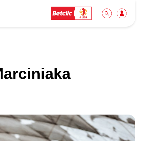
Dla mediów
Kibice
arciniaka
Biuro prasowe
Idę pierwszy raz!
Do pobrania
Wycieczki
Akredytacje
Grupy szkolne
Współpraca
Sektor rodzinny
Wolontariat
Patronite