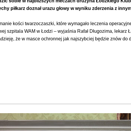
dzić sobie w najbliższych meczach drużyna Łódzkiego Klub
chy piłkarz doznał urazu głowy w wyniku zderzenia z inny
manie kości twarzoczaszki, które wymagało leczenia operacyjn
wej szpitala WAM w Łodzi – wyjaśnia Rafał Długozima, lekarz
dzieję, że w masce ochronnej jak najszybciej będzie znów do d