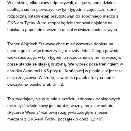
W niedzielę ełkaesiacy odpoczywali, ale już w poniedziałek
spotkają się na pierwszych w tym tygodniu zajęciach, które
rozpoczną ostatni etap przygotowań do sobotniego meczu z
GKS-em Tychy. Jutro zespół będzie trenował najpierw na
boisku, a popołudniu weźmie udział w ćwiczeniach siłowych.
Trener Wojciech Stawowy chce mieć wszystko dopięte na
ostatni guzik, więc troszczy się o każdy detal. Z tego powodu
większość zajęć w tym tygodniu rozpocznie się mniej więcej w
porze starcia ze śląską drużyną. We wtorek poza treningiem w
ośrodku Akademii ŁKS przy ul. Krańcowej w planie jest jeszcze
sesja zdjęciowa. W środę, czwartek i piątek drużyna będzie
ćwiczyła na boisku w al. Unii 2.
Ten składający się w sumie z sześciu jednostek treningowych
mikrocykl szkoleniowy jest bardzo ważny, bo już w sobotę
„Rycerze Wiosny” wznowią rozgrywki zaległym z jesieni
meczem z GKS-em Tychy (początek o godz. 12.40).