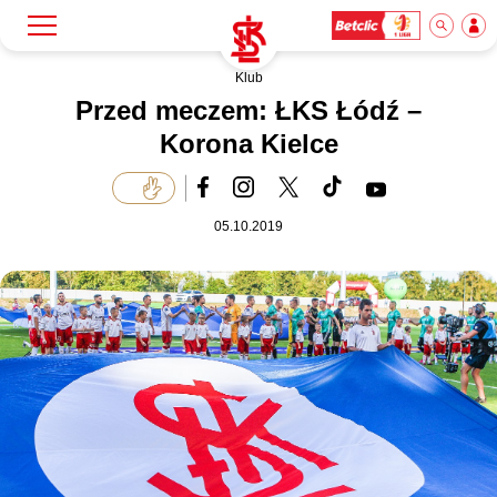
Klub
Szukaj
Klub
Przed meczem: ŁKS Łódź –
Korona Kielce
Mecze
05.10.2019
Bilety
Akademia
Biznes
Dla mediów