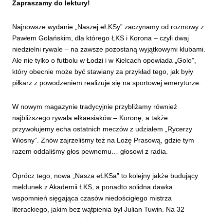
Zapraszamy do lektury!
Najnowsze wydanie „Naszej eŁKSy” zaczynamy od rozmowy z
Pawłem Golańskim, dla którego ŁKS i Korona – czyli dwaj
niedzielni rywale – na zawsze pozostaną wyjątkowymi klubami.
Ale nie tylko o futbolu w Łodzi i w Kielcach opowiada „Golo”,
który obecnie może być stawiany za przykład tego, jak były
piłkarz z powodzeniem realizuje się na sportowej emeryturze.
W nowym magazynie tradycyjnie przybliżamy również
najbliższego rywala ełkaesiaków – Koronę, a także
przywołujemy echa ostatnich meczów z udziałem „Rycerzy
Wiosny”. Znów zajrzeliśmy też na Lożę Prasową, gdzie tym
razem oddaliśmy głos pewnemu… głosowi z radia.
Oprócz tego, nowa „Nasza eŁKSa” to kolejny jakże budujący
meldunek z Akademii ŁKS, a ponadto solidna dawka
wspomnień sięgająca czasów niedościgłego mistrza
literackiego, jakim bez wątpienia był Julian Tuwin. Na 32