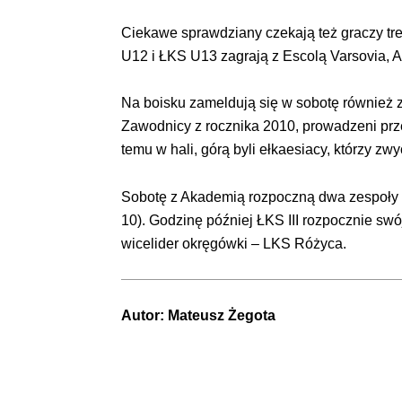
Ciekawe sprawdziany czekają też graczy t
U12 i ŁKS U13 zagrają z Escolą Varsovia, 
Na boisku zameldują się w sobotę również z
Zawodnicy z rocznika 2010, prowadzeni prz
temu w hali, górą byli ełkaesiacy, którzy zw
Sobotę z Akademią rozpoczną dwa zespoły nas
10). Godzinę później ŁKS III rozpocznie s
wicelider okręgówki – LKS Różyca.
Autor:
Mateusz Żegota