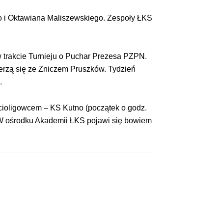
o i Oktawiana Maliszewskiego. Zespoły ŁKS
w trakcie Turnieju o Puchar Prezesa PZPN.
erzą się ze Zniczem Pruszków. Tydzień
.
zecioligowcem – KS Kutno (początek o godz.
. W ośrodku Akademii ŁKS pojawi się bowiem