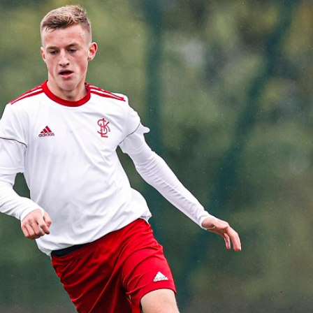
Staże w Akademii ŁKS
Kluby partnerskie
Kontakt
P BILET