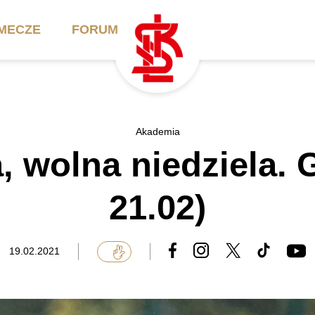
MECZE
FORUM
ilety
Akademia
Biznes
Akademia
, wolna niedziela. 
ennik
Aktualności
Bilety VIP/Skybox
arnety
Kadra trenerska
Oferta komercyjna
21.02)
FAQ
ŁKS II
Ełkaesiacki Klub
Biznesu
unkty sprzedaży
ŁKS III
19.02.2021
Przyjaciel ŁKS
Regulaminy
Drużyny Akademii
Urodziny w Skybox
ŁKS Schools