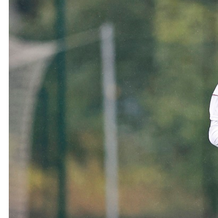
Ochrona dzieci
SKLEP
KU