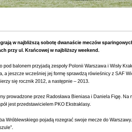
rają w najbliższą sobotę dwanaście meczów sparingowych
ach przy ul. Krańcowej w najbliższy weekend.
 pod balonem przyjadą zespoły Polonii Warszawa i Wisły Kra
, a jeszcze wcześniej jej formę sprawdzą rówieśnicy z SAF Wi
erzy się rocznik 2012, a następnie – 2013.
yny prowadzone przez Radosława Bieniasa i Daniela Figę. Na 
espół jest przedstawicielem PKO Ekstraklasy.
kuba Wróblewskiego pojadą rozegrać swoje mecze do Warszawy
zule”.