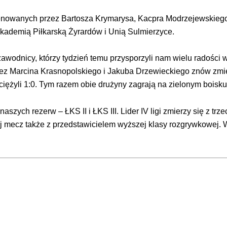
renowanych przez Bartosza Krymarysa, Kacpra Modrzejewskieg
Akademią Piłkarską Żyrardów i Unią Sulmierzyce.
awodnicy, którzy tydzień temu przysporzyli nam wielu radości 
ez Marcina Krasnopolskiego i Jakuba Drzewieckiego znów zmi
yciężyli 1:0. Tym razem obie drużyny zagrają na zielonym boisku
zych rezerw – ŁKS II i ŁKS III. Lider IV ligi zmierzy się z tr
wój mecz także z przedstawicielem wyższej klasy rozgrywkowej