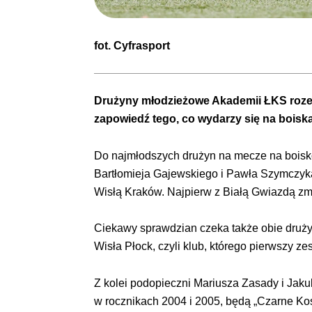
fot.
Cyfrasport
Drużyny młodzieżowe Akademii ŁKS rozeg
zapowiedź tego, co wydarzy się na boisk
Do najmłodszych drużyn na mecze na boisko
Bartłomieja Gajewskiego i Pawła Szymczyka
Wisłą Kraków. Najpierw z Białą Gwiazdą zmi
Ciekawy sprawdzian czeka także obie druż
Wisła Płock, czyli klub, którego pierwszy z
Z kolei podopieczni Mariusza Zasady i Ja
w rocznikach 2004 i 2005, będą „Czarne Kos