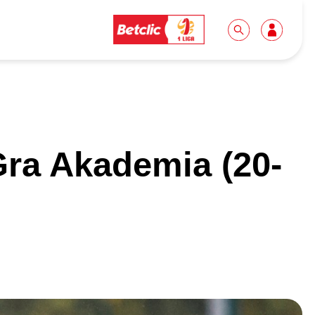
Dla mediów
Kibice
Gra Akademia (20-
Biuro prasowe
Idę pierwszy raz!
Do pobrania
Wycieczki
Akredytacje
Grupy szkolne
Współpraca
Sektor rodzinny
Wolontariat
Patronite