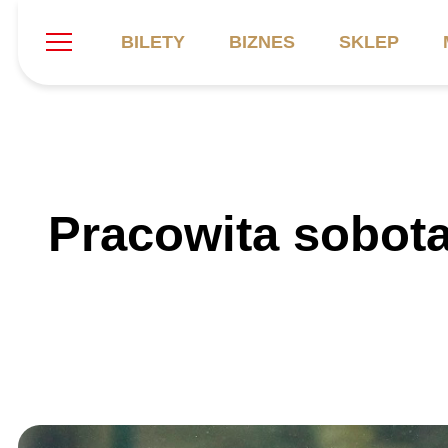
BILETY
BIZNES
SKLEP
Szukaj
Klub
Mecze
B
Pracowita sobota
Informacje ogólne
Kadra
C
Symbole klubu
Aktualności
K
Historia
Terminarz
Kalendarz
Tabela
P
Stadion
Galeria
Sprawozdania
Catering