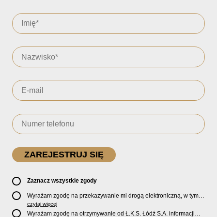
Zaznacz wszystkie zgody
Wyrażam zgodę na przekazywanie mi drogą elektroniczną, w tym
pocztą e-mail, oficjalnego newslettera oraz informacji o zniżkach,
czytaj więcej
promocjach, nowościach, biletach, karnetach, ofercie sklepu U2
Wyrażam zgodę na otrzymywanie od Ł.K.S. Łódź S.A. informacji