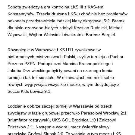
Sobotę zwieńczyła gra kontrolna ŁKS III z KAS-em
Konstantynów. Trzecia drużyna ŁKS-u choć nie bez problemów
pokonała przedstawiciela łódzkiej klasy okręgowej 5:2. Bramki
dla biało-czerwono-białych zdobyli Krystian Rudnicki, Michał
Wąsowski, Wojbor Walasiak i dwukrotnie Bartosz Bargiel.
Równolegle w Warszawie ŁKS U11 rywalizował w
nieformalnych mistrzostwach Polski, czyli w turnieju o Puchar
Prezesa PZPN. Podopieczni Marcina Krasnopolskiego i
Jakuba Drzewieckiego byli typowani na czarnego konia
turnieju i tak też się stało. W eliminacjach nie mieli sobie
równych wygrywając wszystkie mecze, w tym decydujący z
SoccerKids Łowicz 9:1.
Łodzianie dobrze zaczęli turniej w Warszawie od trzech
zwycięstw w fazie grupowej przeciwko Parasolowi Wrocław 2:1
(triumfator rozgrywek), UKS GOL Brodnica 1:0 i Zniczowi
Pruszków 2:1. Następnie wygrali mecz ćwierćfinałowy
przeciwko Gryfowi Słupsk 2:0. To właśnie w tym meczu ŁKS