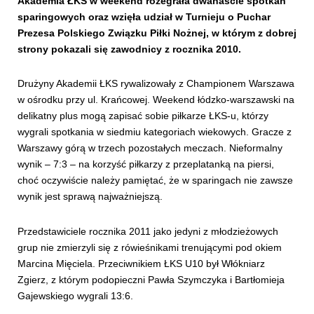
Akademia ŁKS w weekend rozegrała dwanaście spotkań
sparingowych oraz wzięła udział w Turnieju o Puchar
Prezesa Polskiego Związku Piłki Nożnej, w którym z dobrej
strony pokazali się zawodnicy z rocznika 2010.
Drużyny Akademii ŁKS rywalizowały z Championem Warszawa
w ośrodku przy ul. Krańcowej. Weekend łódzko-warszawski na
delikatny plus mogą zapisać sobie piłkarze ŁKS-u, którzy
wygrali spotkania w siedmiu kategoriach wiekowych. Gracze z
Warszawy górą w trzech pozostałych meczach. Nieformalny
wynik – 7:3 – na korzyść piłkarzy z przeplatanką na piersi,
choć oczywiście należy pamiętać, że w sparingach nie zawsze
wynik jest sprawą najważniejszą.
Przedstawiciele rocznika 2011 jako jedyni z młodzieżowych
grup nie zmierzyli się z rówieśnikami trenującymi pod okiem
Marcina Mięciela. Przeciwnikiem ŁKS U10 był Włókniarz
Zgierz, z którym podopieczni Pawła Szymczyka i Bartłomieja
Gajewskiego wygrali 13:6.