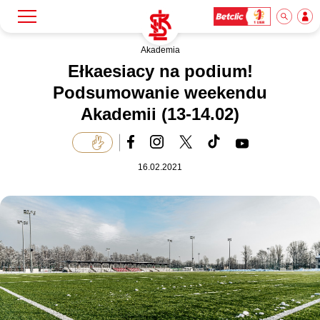
Akademia
Szukaj
Klub
Ełkaesiacy na podium!
Podsumowanie weekendu
Akademii (13-14.02)
Mecze
Bilety
16.02.2021
Akademia
Biznes
Dla mediów