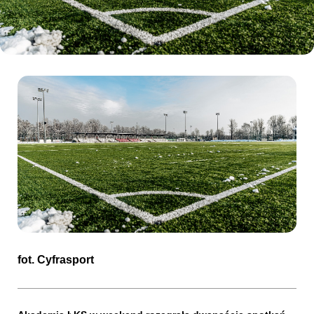
Kibice
SKLEP
KUP BILET
fot.
Cyfrasport