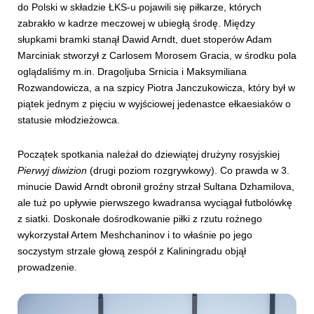
do Polski w składzie ŁKS-u pojawili się piłkarze, których
zabrakło w kadrze meczowej w ubiegłą środę. Między
słupkami bramki stanął Dawid Arndt, duet stoperów Adam
Marciniak stworzył z Carlosem Morosem Gracia, w środku pola
oglądaliśmy m.in. Dragoljuba Srnicia i Maksymiliana
Rozwandowicza, a na szpicy Piotra Janczukowicza, który był w
piątek jednym z pięciu w wyjściowej jedenastce ełkaesiaków o
statusie młodzieżowca.
Początek spotkania należał do dziewiątej drużyny rosyjskiej
Pierwyj diwizion
(drugi poziom rozgrywkowy). Co prawda w 3.
minucie Dawid Arndt obronił groźny strzał Sultana Dzhamilova,
ale tuż po upływie pierwszego kwadransa wyciągał futbolówkę
z siatki. Doskonałe dośrodkowanie piłki z rzutu rożnego
wykorzystał Artem Meshchaninov i to właśnie po jego
soczystym strzale głową zespół z Kaliningradu objął
prowadzenie.