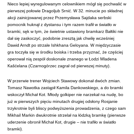
Nieco lepiej wyregulowanym celownikiem mógł się pochwalić w
pierwszej połowie Dragoljub Srnić. W 32. minucie po składnej
akcji zainicjowanej przez Przemysława Sajdaka serbski
pomocnik huknął z dystansu i tym razem trafił w światło w
bramki, sęk w tym, że świetnie ustawiony bramkarz Bałtiki nie
dał się zaskoczyć, podobnie zresztą jak chwilę wcześniej
Dawid Arndt po strzale Ishkhana Geloyana. W międzyczasie
gra toczyła się w środku boiska i trzeba przyznać, że częściej
operował nią zespół doskonale znanego w Łodzi Mladena
Kašćelana (Czarnogórzec zagrał od pierwszej minuty).
W przerwie trener Wojciech Stawowy dokonał dwóch zmian.
Tomasz Nawotka zastąpił Kamila Dankowskiego, a do bramki
wskoczył Michał Kot. Młody golkiper nie narzekał na nudę, bo
już w pierwszych pięciu minutach drugiej odsłony Rosjanie
trzykrotnie byli bliscy podwyższenia prowadzenia, z czego sam
Mikhail Markin dwukrotnie strzelał na łódzką bramkę (pierwsze
uderzenie obronił Michał Kot, drugie – nie trafiło w światło
bramki).