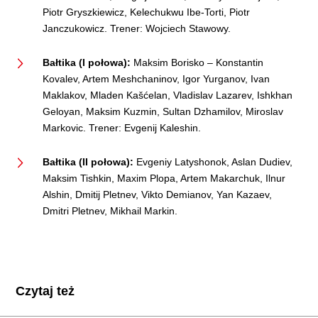
Piotr Gryszkiewicz, Kelechukwu Ibe-Torti, Piotr
Janczukowicz. Trener: Wojciech Stawowy.
Bałtika (I połowa):
Maksim Borisko – Konstantin
Kovalev, Artem Meshchaninov, Igor Yurganov, Ivan
Maklakov, Mladen Kašćelan, Vladislav Lazarev, Ishkhan
Geloyan, Maksim Kuzmin, Sultan Dzhamilov, Miroslav
Markovic. Trener: Evgenij Kaleshin.
Bałtika (II połowa):
Evgeniy Latyshonok, Aslan Dudiev,
Maksim Tishkin, Maxim Plopa, Artem Makarchuk, Ilnur
Alshin, Dmitij Pletnev, Vikto Demianov, Yan Kazaev,
Dmitri Pletnev, Mikhail Markin.
Czytaj też