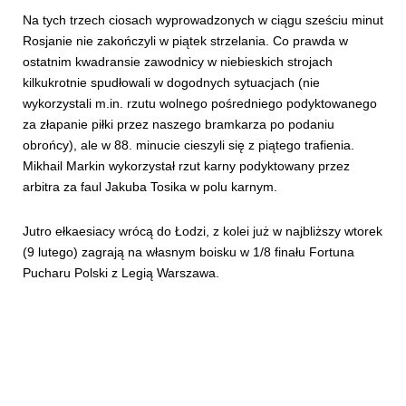
Na tych trzech ciosach wyprowadzonych w ciągu sześciu minut
Rosjanie nie zakończyli w piątek strzelania. Co prawda w
ostatnim kwadransie zawodnicy w niebieskich strojach
kilkukrotnie spudłowali w dogodnych sytuacjach (nie
wykorzystali m.in. rzutu wolnego pośredniego podyktowanego
za złapanie piłki przez naszego bramkarza po podaniu
obrońcy), ale w 88. minucie cieszyli się z piątego trafienia.
Mikhail Markin wykorzystał rzut karny podyktowany przez
arbitra za faul Jakuba Tosika w polu karnym.
Jutro ełkaesiacy wrócą do Łodzi, z kolei już w najbliższy wtorek
(9 lutego) zagrają na własnym boisku w 1/8 finału Fortuna
Pucharu Polski z Legią Warszawa.