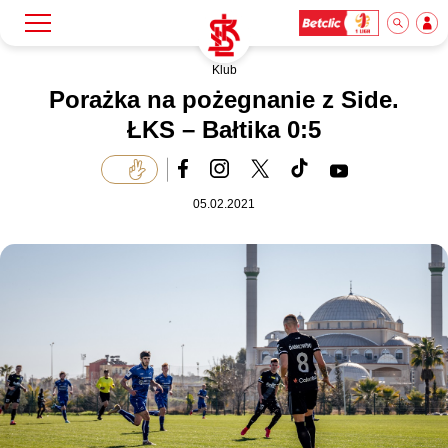
Klub
Szukaj
Klub
Porażka na pożegnanie z Side.
ŁKS – Bałtika 0:5
Mecze
05.02.2021
Bilety
Akademia
Biznes
Dla mediów