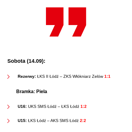
Kibice
Sobota (14.09):
Rezerwy:
ŁKS II Łódź – ZKS Włókniarz Zelów
1:1
SKLEP
KUP BILET
Bramka:
Piela
U16:
UKS SMS Łódź – ŁKS Łódź
1:2
U15:
ŁKS Łódź – AKS SMS Łódź
2:2