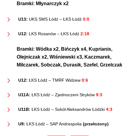
Bramki:
Młynarczyk x2
U13:
UKS SMS Łódź – ŁKS Łódź
0:0
U12:
LKS Rosanów – ŁKS Łódź
2:18
Bramki:
Wódka x2, Bińczyk x4, Kuprianis,
Olejniczak x2, Wiśniewski x3, Kaczmarek,
Milczarek, Sobczak, Durasik, Szefel, Grzelczak
U12:
ŁKS Łódź – TMRF Widzew
0:6
U11A:
ŁKS Łódź – Zjednoczeni Stryków
9:3
U11B:
ŁKS Łódź – Sokół Aleksandrów Łódzki
4:3
U9:
ŁKS Łódź – SAP Andrespolia
(przełożony)