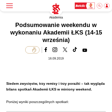
Akademia
Szukaj
Klub
Podsumowanie weekendu w
wykonaniu Akademii ŁKS (14-15
września)
Mecze
Bilety
16.09.2019
Akademia
Siedem zwycięstw, trzy remisy i trzy porażki – tak wygląda
bilans spotkań Akademii ŁKS w miniony weekend.
Biznes
Poniżej wyniki poszczególnych spotkań:
Dla mediów