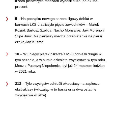
trzech pierwszych meczach wynosił dużo, bo ok. 63
procent.
5
– Na początku nowego sezonu ligowy debiut w
barwach ŁKS-u zaliczyło pięciu zawodników – Marek
Kozioł, Bartosz Szeliga, Nacho Monsalve, Javi Moreno i
Stipe Jurić. Na pierwszy mecz z przeplatanką na piersi
czeka Jan Kuźma.
10
– W ubiegły piątek piłkarze ŁKS-u odnieśli drugie w
tym sezonie, a w sumie dziesiąte zwycięstwo w tym roku.
Mecz z Puszczą Niepołomice był już 24 meczem łodzian
w 2021 roku.
212
– Tyle zwycięstw odnieśli ełkaesiacy na zapleczu
ekstraklasy (wliczając w to baraż oraz dwa ostatnie
zwycięstwa w lidze).