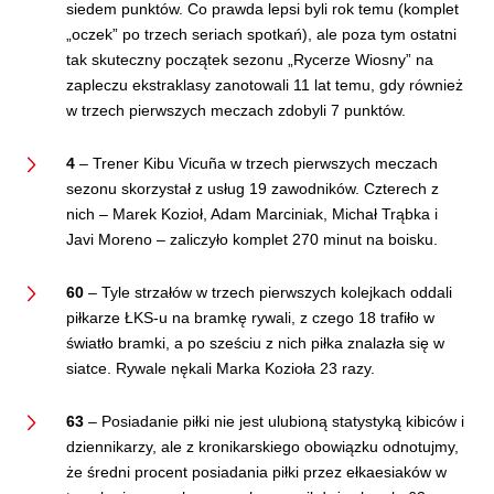
siedem punktów. Co prawda lepsi byli rok temu (komplet
„oczek” po trzech seriach spotkań), ale poza tym ostatni
tak skuteczny początek sezonu „Rycerze Wiosny” na
zapleczu ekstraklasy zanotowali 11 lat temu, gdy również
w trzech pierwszych meczach zdobyli 7 punktów.
4
– Trener Kibu Vicuña w trzech pierwszych meczach
sezonu skorzystał z usług 19 zawodników. Czterech z
nich – Marek Kozioł, Adam Marciniak, Michał Trąbka i
Javi Moreno – zaliczyło komplet 270 minut na boisku.
60
– Tyle strzałów w trzech pierwszych kolejkach oddali
piłkarze ŁKS-u na bramkę rywali, z czego 18 trafiło w
światło bramki, a po sześciu z nich piłka znalazła się w
siatce. Rywale nękali Marka Kozioła 23 razy.
63
– Posiadanie piłki nie jest ulubioną statystyką kibiców i
dziennikarzy, ale z kronikarskiego obowiązku odnotujmy,
że średni procent posiadania piłki przez ełkaesiaków w