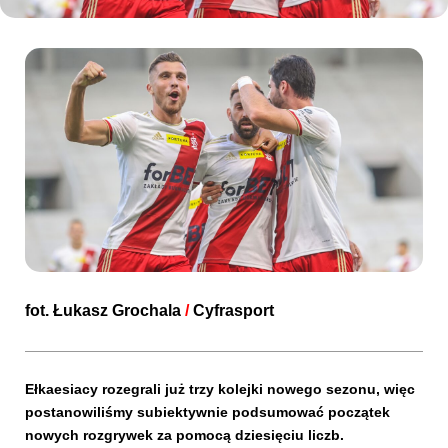
Kibice
SKLEP
KUP BILET
fot.
Łukasz Grochala
/
Cyfrasport
Ełkaesiacy rozegrali już trzy kolejki nowego sezonu, więc
postanowiliśmy subiektywnie podsumować początek
nowych rozgrywek za pomocą dziesięciu liczb.