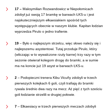
17 –
Maksymilian Rozwandowicz w Niepołomicach
zdobył już swoją 17 bramkę w barwach ŁKS-u i jest
najskuteczniejszym ełkaesiakiem spośród tych
występujących obecnie w naszym klubie. Kapitan łodzian
wyprzedza Pirulo o jedno trafienie.
19
– Było o najlepszym strzelcu, więc słowo należy się i
najlepszemu asystentowi. Tutaj przoduje Pirulo, który
(wliczając w to wywalczone rzuty karne) trzy razy w tym
sezonie otwierał kolegom drogę do bramki, a w sumie
ma na koncie już 19 asyst w barwach ŁKS-u.
2
– Podopieczni trenera Kibu Vicuñy zdobyli w trzech
pierwszych kolejkach 6 goli, czyli trafiają do bramki
rywala średnio dwa razy na mecz. Aż pięć z tych sześciu
goli łodzianie strzelili w drugiej połowie.
7
– Ełkaesiacy w trzech pierwszych meczach zdobyli