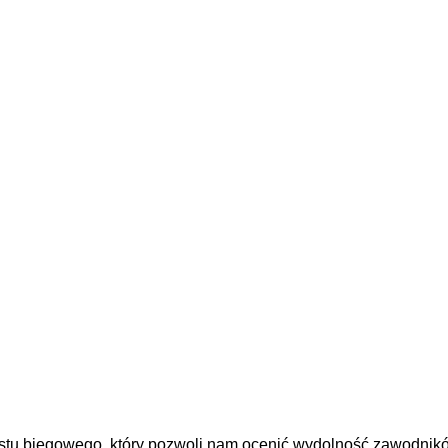
estu biegowego, który pozwoli nam ocenić wydolność zawodnikó