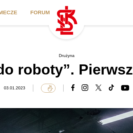
MECZE
FORUM
ilety
Akademia
Biznes
Drużyna
do roboty”. Pierwsz
ennik
Aktualności
Bilety VIP/Skybox
arnety
Kadra trenerska
Oferta komercyjna
03.01.2023
FAQ
ŁKS II
Ełkaesiacki Klub
Biznesu
unkty sprzedaży
ŁKS III
Przyjaciel ŁKS
Regulaminy
Drużyny Akademii
Urodziny w Skybox
ŁKS Schools