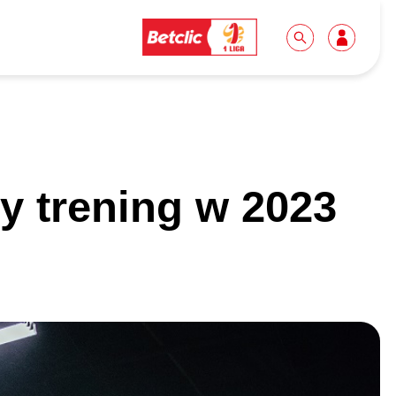
Dla mediów
Kibice
y trening w 2023
Biuro prasowe
Idę pierwszy raz!
Do pobrania
Wycieczki
Akredytacje
Grupy szkolne
Współpraca
Sektor rodzinny
Wolontariat
Patronite