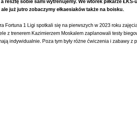
, a resztę sobie sami wytrenujemy. We wtorek piłkarze ŁKS
, ale już jutro zobaczymy ełkaesiaków także na boisku.
Fortuna 1 Ligi spotkali się na pierwszych w 2023 roku zajęcia
ele z trenerem Kazimierzem Moskalem zaplanowali testy biegow
ają indywidualnie. Poza tym były różne ćwiczenia i zabawy z pi