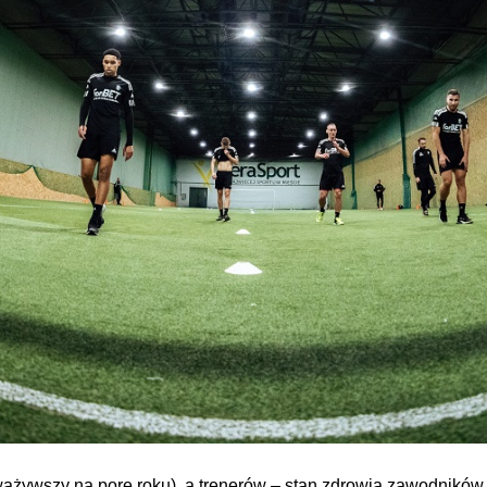
ażywszy na porę roku), a trenerów – stan zdrowia zawodników.