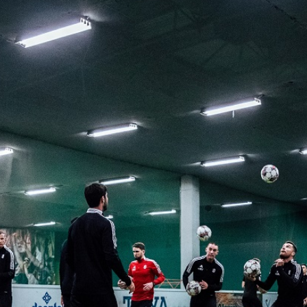
Staże w Akademii ŁKS
Kluby partnerskie
Kontakt
P BILET