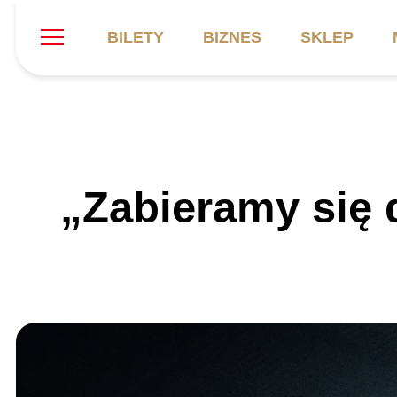
BILETY
BIZNES
SKLEP
Szukaj
Klub
Mecze
B
„Zabieramy się 
Informacje ogólne
Kadra
C
Symbole klubu
Aktualności
K
Historia
Terminarz
Kalendarz
Tabela
P
Stadion
Galeria
Sprawozdania
Catering