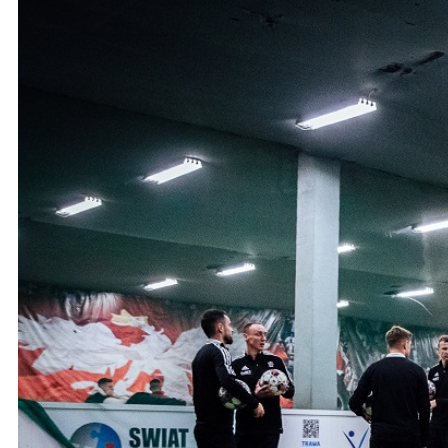
Ochrona dzieci
SKLEP
KU