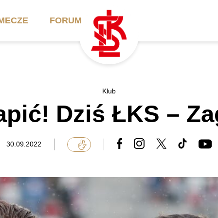
MECZE
FORUM
ilety
Akademia
Biznes
Klub
pić! Dziś ŁKS – Z
ennik
Aktualności
Bilety VIP/Skybox
arnety
Kadra trenerska
Oferta komercyjna
30.09.2022
FAQ
ŁKS II
Ełkaesiacki Klub
Biznesu
unkty sprzedaży
ŁKS III
Przyjaciel ŁKS
Regulaminy
Drużyny Akademii
Urodziny w Skybox
ŁKS Schools