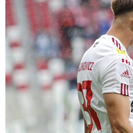
Ochrona dzieci
SKLEP
KU