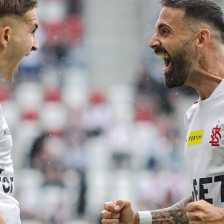
Staże w Akademii ŁKS
Kluby partnerskie
Kontakt
P BILET