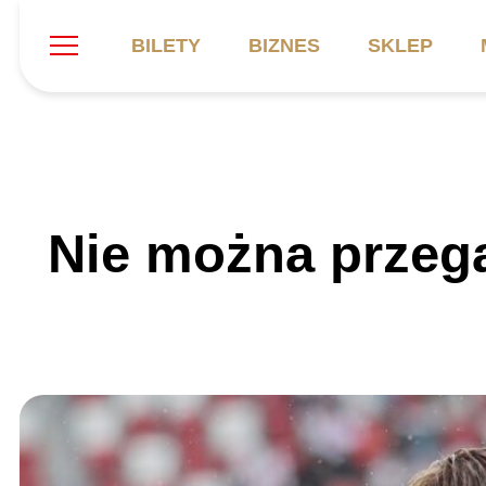
BILETY
BIZNES
SKLEP
Szukaj
Klub
Mecze
B
Nie można przega
Informacje ogólne
Kadra
C
Symbole klubu
Aktualności
K
Historia
Terminarz
Kalendarz
Tabela
P
Stadion
Galeria
Sprawozdania
Catering