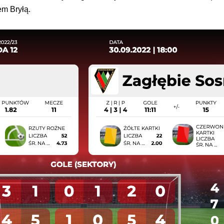
m Bryłą.