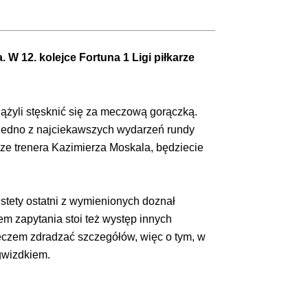
 W 12. kolejce Fortuna 1 Ligi piłkarze
ążyli stęsknić się za meczową gorączką.
s jedno z najciekawszych wydarzeń rundy
rze trenera Kazimierza Moskala, będziecie
estety ostatni z wymienionych doznał
em zapytania stoi też występ innych
meczem zdradzać szczegółów, więc o tym, w
gwizdkiem.