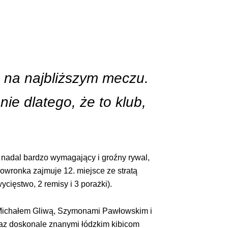
o na najbliższym meczu.
ie dlatego, że to klub,
 nadal bardzo wymagający i groźny rywal,
kowronka zajmuje 12. miejsce ze stratą
cięstwo, 2 remisy i 3 porażki).
 Michałem Gliwą, Szymonami Pawłowskim i
oraz doskonale znanymi łódzkim kibicom