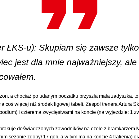
er ŁKS-u): Skupiam się zawsze tylk
c jest dla mnie najważniejszy, ale n
acowałem.
zon, a chociaż po udanym początku przyszła mała zadyszka, to
a coś więcej niż środek ligowej tabeli. Zespół trenera Artura S
podium) i czterema zwycięstwami na koncie (na wyjeździe: 1 zwy
e brakuje doświadczonych zawodników na czele z bramkarzem
m sezonie zdobył 17 goli, a w tym ma na koncie 4 trafienia) 