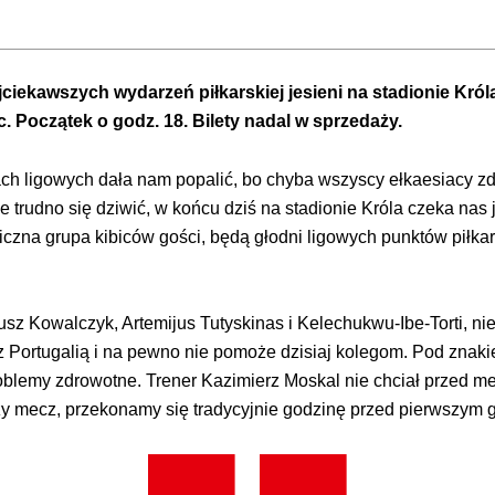
iekawszych wydarzeń piłkarskiej jesieni na stadionie Króla.
 Początek o godz. 18. Bilety nadal w sprzedaży.
h ligowych dała nam popalić, bo chyba wszyscy ełkaesiacy zd
le trudno się dziwić, w końcu dziś na stadionie Króla czeka na
liczna grupa kibiców gości, będą głodni ligowych punktów piłka
sz Kowalczyk, Artemijus Tutyskinas i Kelechukwu-Ibe-Torti, ni
z Portugalią i na pewno nie pomoże dzisiaj kolegom. Pod znaki
roblemy zdrowotne. Trener Kazimierz Moskal nie chciał przed 
szy mecz, przekonamy się tradycyjnie godzinę przed pierwszym 