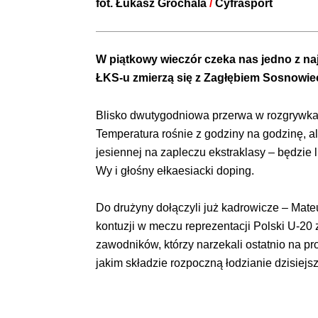
fot.
Łukasz Grochala
/
Cyfrasport
W piątkowy wieczór czeka nas jedno z najc
ŁKS-u zmierzą się z Zagłębiem Sosnowiec.
Blisko dwutygodniowa przerwa w rozgrywkac
Temperatura rośnie z godziny na godzinę, a
jesiennej na zapleczu ekstraklasy – będzie 
Wy i głośny ełkaesiacki doping.
Do drużyny dołączyli już kadrowicze – Mateu
kontuzji w meczu reprezentacji Polski U-20 
zawodników, którzy narzekali ostatnio na p
jakim składzie rozpoczną łodzianie dzisiej