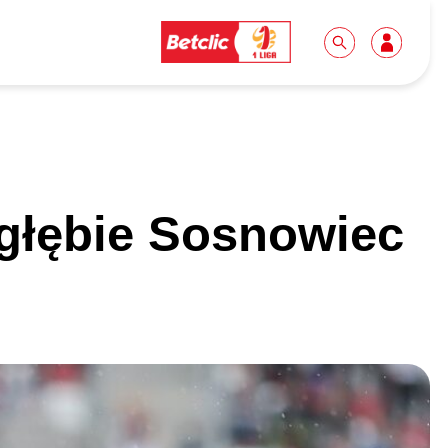
Dla mediów
Kibice
agłębie Sosnowiec
Biuro prasowe
Idę pierwszy raz!
Do pobrania
Wycieczki
Akredytacje
Grupy szkolne
Współpraca
Sektor rodzinny
Wolontariat
Patronite