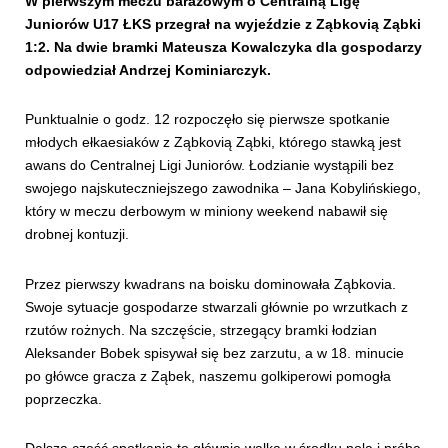
W pierwszym meczu barażowym o Centralną Ligę
Juniorów U17 ŁKS przegrał na wyjeździe z Ząbkovią Ząbki
1:2. Na dwie bramki Mateusza Kowalczyka dla gospodarzy
odpowiedział Andrzej Kominiarczyk.
Punktualnie o godz. 12 rozpoczęło się pierwsze spotkanie
młodych ełkaesiaków z Ząbkovią Ząbki, którego stawką jest
awans do Centralnej Ligi Juniorów. Łodzianie wystąpili bez
swojego najskuteczniejszego zawodnika – Jana Kobylińskiego,
który w meczu derbowym w miniony weekend nabawił się
drobnej kontuzji.
Przez pierwszy kwadrans na boisku dominowała Ząbkovia.
Swoje sytuacje gospodarze stwarzali głównie po wrzutkach z
rzutów rożnych. Na szczęście, strzegący bramki łodzian
Aleksander Bobek spisywał się bez zarzutu, a w 18. minucie
po główce gracza z Ząbek, naszemu golkiperowi pomogła
poprzeczka.