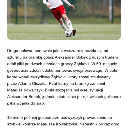
Druga połowa, ponownie jak pierwsza rozpoczęła się od
szturmu na bramkę gości. Aleksander Bobek z dużym trudem
odbił piłki po dwóch strzałach graczy Ząbkovii. W 60. minucie
gospodarze zdołali udokumentować swoją przewagę. W pole
karne wpadł skrzydłowy Ząbkovii, który został sfaulowany
przez Adama Olczaka. Rzut karny na bramkę zamienił
Mateusz Kowalczyk. Bliski szczęścia był w tej sytuacji
Aleksander Bobek, jednak ostatecznie po rękawicach golkipera
piłka wpadła do siatki.
10 minut później gospodarze podwyższyli prowadzenie po
szybkiej kontrze Mateusza Kowalczyka. Napastnik po raz drugi