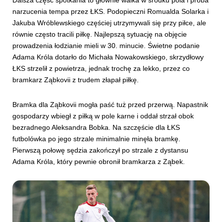
Dalsza część spotkania to głównie walka w środku pola i próba
narzucenia tempa przez ŁKS. Podopieczni Romualda Solarka i
Jakuba Wróblewskiego częściej utrzymywali się przy piłce, ale
równie często tracili piłkę. Najlepszą sytuację na objęcie
prowadzenia łodzianie mieli w 30. minucie. Świetne podanie
Adama Króla dotarło do Michała Nowakowskiego, skrzydłowy
ŁKS strzelił z powietrza, jednak trochę za lekko, przez co
bramkarz Ząbkovii z trudem złapał piłkę.
Bramka dla Ząbkovii mogła paść tuż przed przerwą. Napastnik
gospodarzy wbiegł z piłką w pole karne i oddał strzał obok
bezradnego Aleksandra Bobka. Na szczęście dla ŁKS
futbolówka po jego strzale minimalnie minęła bramkę.
Pierwszą połowę sędzia zakończył po strzale z dystansu
Adama Króla, który pewnie obronił bramkarza z Ząbek.