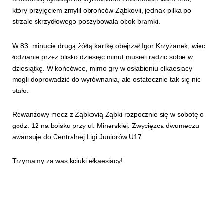
który przyjęciem zmylił obrońców Ząbkovii, jednak piłka po
strzale skrzydłowego poszybowała obok bramki.
W 83. minucie drugą żółtą kartkę obejrzał Igor Krzyżanek, więc
łodzianie przez blisko dziesięć minut musieli radzić sobie w
dziesiątkę. W końcówce, mimo gry w osłabieniu ełkaesiacy
mogli doprowadzić do wyrównania, ale ostatecznie tak się nie
stało.
Rewanżowy mecz z Ząbkovią Ząbki rozpocznie się w sobotę o
godz. 12 na boisku przy ul. Minerskiej. Zwycięzca dwumeczu
awansuje do Centralnej Ligi Juniorów U17.
Trzymamy za was kciuki ełkaesiacy!