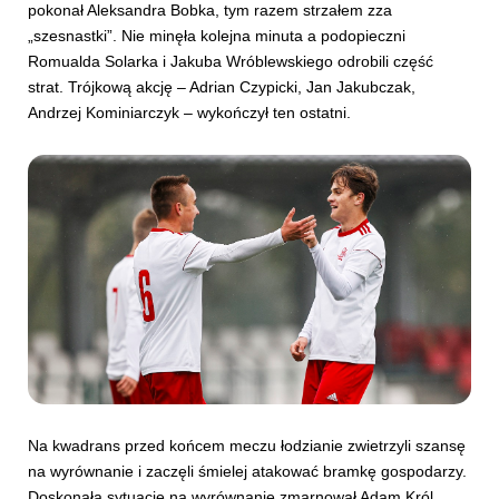
pokonał Aleksandra Bobka, tym razem strzałem zza
„szesnastki”. Nie minęła kolejna minuta a podopieczni
Romualda Solarka i Jakuba Wróblewskiego odrobili część
strat. Trójkową akcję – Adrian Czypicki, Jan Jakubczak,
Andrzej Kominiarczyk – wykończył ten ostatni.
Na kwadrans przed końcem meczu łodzianie zwietrzyli szansę
na wyrównanie i zaczęli śmielej atakować bramkę gospodarzy.
Doskonałą sytuacje na wyrównanie zmarnował Adam Król,