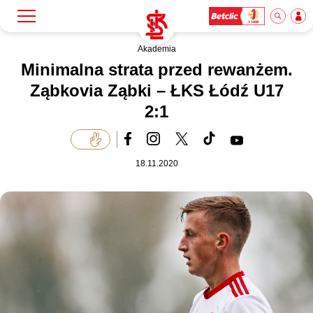
Akademia
Szukaj
Klub
Minimalna strata przed rewanżem.
Ząbkovia Ząbki – ŁKS Łódź U17
2:1
Mecze
Bilety
18.11.2020
Akademia
Biznes
Dla mediów