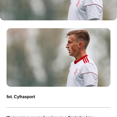
Kibice
SKLEP
KUP BILET
fot.
Cyfrasport