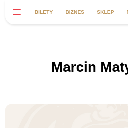
BILETY
BIZNES
SKLEP
Szukaj
Klub
Mecze
B
Marcin Mat
Informacje ogólne
Kadra
C
Symbole klubu
Aktualności
K
Historia
Terminarz
Kalendarz
Tabela
P
Stadion
Galeria
Sprawozdania
Catering