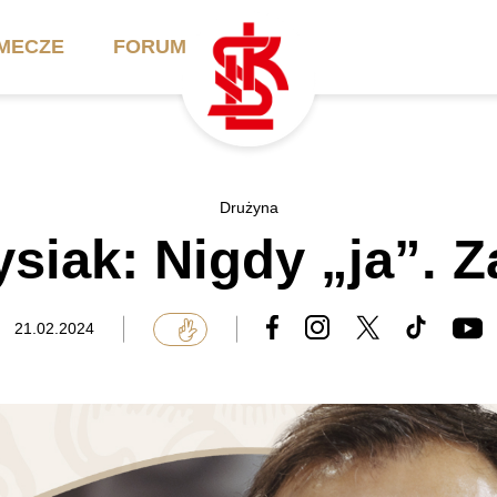
MECZE
FORUM
ilety
Akademia
Biznes
Drużyna
ysiak: Nigdy „ja”. 
ennik
Aktualności
Bilety VIP/Skybox
arnety
Kadra trenerska
Oferta komercyjna
21.02.2024
FAQ
ŁKS II
Ełkaesiacki Klub
Biznesu
unkty sprzedaży
ŁKS III
Przyjaciel ŁKS
Regulaminy
Drużyny Akademii
Urodziny w Skybox
ŁKS Schools