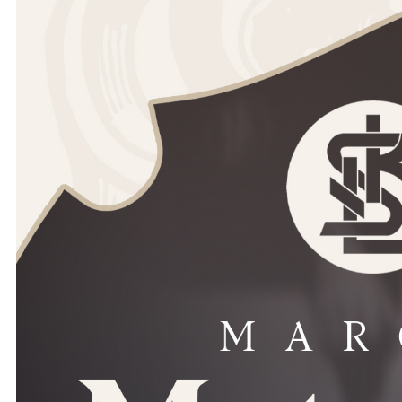
Ochrona dzieci
SKLEP
KU