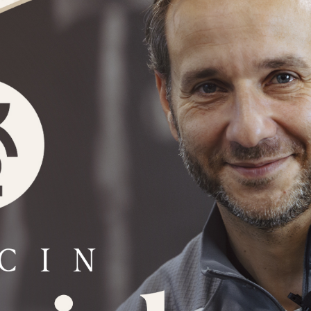
Staże w Akademii ŁKS
Kluby partnerskie
Kontakt
P BILET