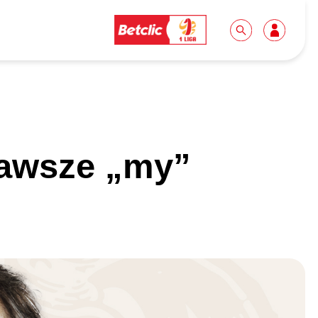
Dla mediów
Kibice
Zawsze „my”
Biuro prasowe
Idę pierwszy raz!
Do pobrania
Wycieczki
Akredytacje
Grupy szkolne
Współpraca
Sektor rodzinny
Wolontariat
Patronite