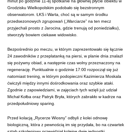
minut po godzinie 11-ej spotkanie na głównej płycie obiektu w
Grodzisku Wielkopolskim podobało się bezstronnym
obserwatorom. ŁKS i Warta, choć są w samym środku
przedsezonowych zgrupowań („Warciarze” na ten mecz
przyjechali prosto z Jarocina, gdzie trenują od poniedziałku),
stworzyły bowiem ciekawe widowisko.
Bezpośrednio po meczu, w którym zaprezentowało się łącznie
24 zawodników z przeplatanką na piersi, w planie dnia znalazł
się pożywny obiad, a następnie czas wolny przeznaczony na
regenerację. Punktualnie o godzinie 17:00 rozpoczął się już
natomiast trening, w którym podopieczni Kazimierza Moskala
ćwiczyli między innymi dośrodkowania oraz szybkie ataki.
Zgodnie z zapowiedziami, w zajęciach tych wzięli już udział
Michał Kołba oraz Patryk Bryła, których zabrakło w kadrze na
przedpołudniowy sparing.
Przed kolacją „Rycerze Wiosny” odbyli z kolei odnowę
biologiczną, która z pewnością im się przydała, bo na czwartek
sztab szkoleniowy przewidział kolejne dwie jednostki