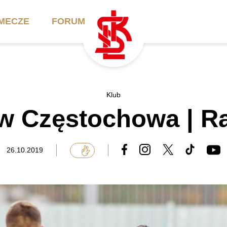
MECZE
FORUM
ilety
Akademia
Biznes
Klub
 Częstochowa | Ra
ennik
Aktualności
Bilety VIP/Skybox
arnety
Kadra trenerska
Oferta komercyjna
26.10.2019
FAQ
ŁKS II
Ełkaesiacki Klub
Biznesu
unkty sprzedaży
ŁKS III
Przyjaciel ŁKS
Regulaminy
Drużyny Akademii
Urodziny w Skybox
ŁKS Schools