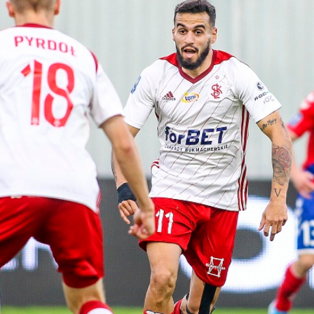
Staże w Akademii ŁKS
Kluby partnerskie
Kontakt
P BILET