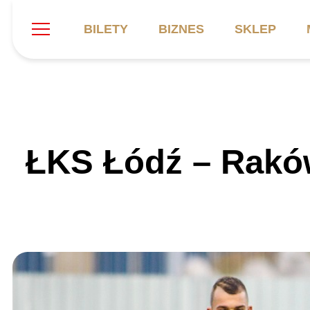
BILETY
BIZNES
SKLEP
Szukaj
Klub
Mecze
B
ŁKS Łódź – Raków
Informacje ogólne
Kadra
C
Symbole klubu
Aktualności
K
Historia
Terminarz
Kalendarz
Tabela
P
Stadion
Galeria
Sprawozdania
Catering