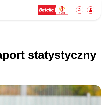
Dla mediów
Kibice
port statystyczny
Biuro prasowe
Idę pierwszy raz!
Do pobrania
Wycieczki
Akredytacje
Grupy szkolne
Współpraca
Sektor rodzinny
Wolontariat
Patronite