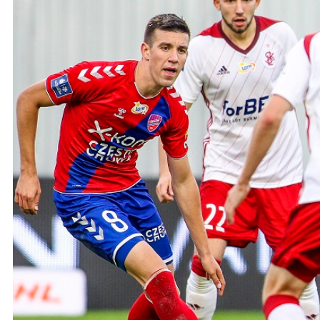
Ochrona dzieci
SKLEP
KU