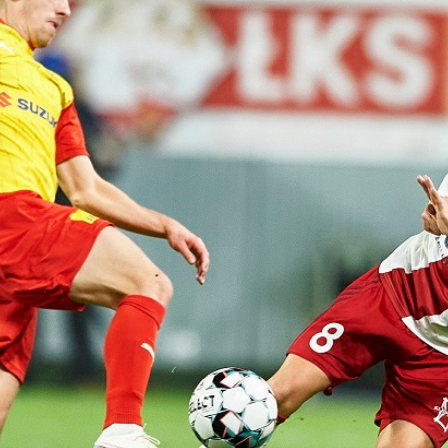
Staże w Akademii ŁKS
Kluby partnerskie
Kontakt
P BILET