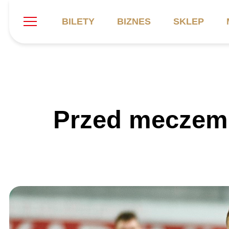
BILETY
BIZNES
SKLEP
Szukaj
Klub
Mecze
B
Przed meczem
Informacje ogólne
Kadra
C
Symbole klubu
Aktualności
K
Historia
Terminarz
Kalendarz
Tabela
P
Stadion
Galeria
Sprawozdania
Catering