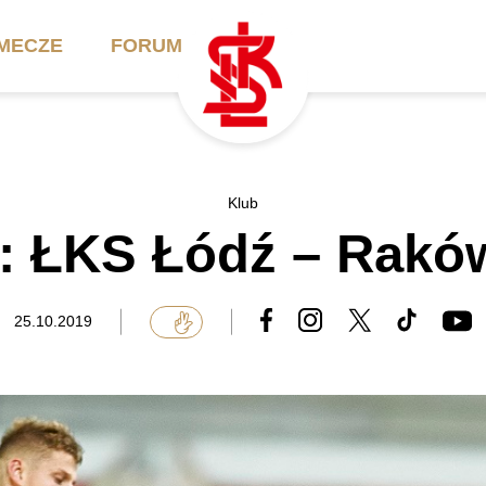
MECZE
FORUM
ilety
Akademia
Biznes
Klub
: ŁKS Łódź – Rakó
ennik
Aktualności
Bilety VIP/Skybox
arnety
Kadra trenerska
Oferta komercyjna
25.10.2019
FAQ
ŁKS II
Ełkaesiacki Klub
Biznesu
unkty sprzedaży
ŁKS III
Przyjaciel ŁKS
Regulaminy
Drużyny Akademii
Urodziny w Skybox
ŁKS Schools