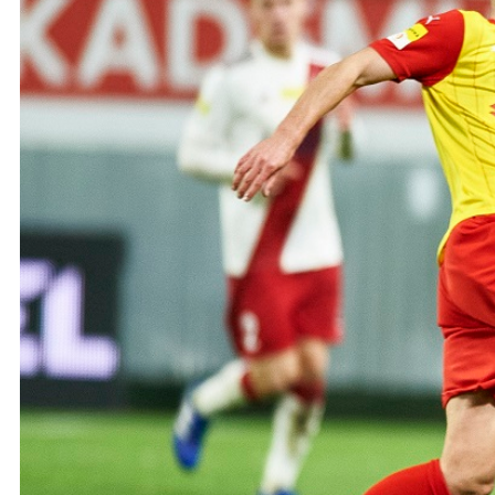
Ochrona dzieci
SKLEP
KU