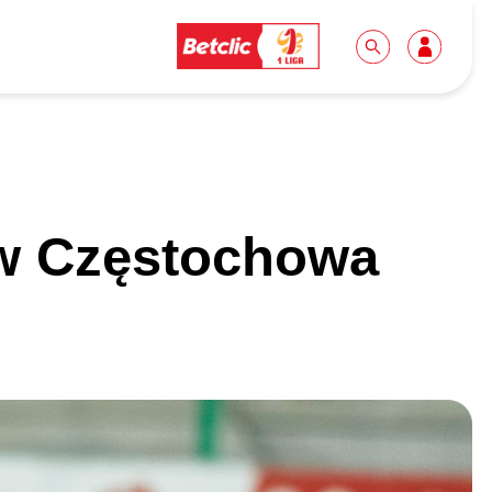
Dla mediów
Kibice
w Częstochowa
Biuro prasowe
Idę pierwszy raz!
Do pobrania
Wycieczki
Akredytacje
Grupy szkolne
Współpraca
Sektor rodzinny
Wolontariat
Patronite