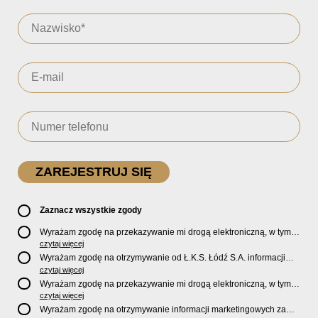
Zaznacz wszystkie zgody
Wyrażam zgodę na przekazywanie mi drogą elektroniczną, w tym
pocztą e-mail, oficjalnego newslettera oraz informacji o zniżkach,
czytaj więcej
promocjach, nowościach, biletach, karnetach, ofercie sklepu U2
Wyrażam zgodę na otrzymywanie od Ł.K.S. Łódź S.A. informacji
Store oraz serwisu bilety.lkslodz.pl i innych produktach oraz
marketingowych dotyczących działalności spółki, ofert, wydarzeń i
czytaj więcej
usługach oferowanych przez Ł.K.S. Łódź S.A.
produktów za pośrednictwem wiadomości SMS oraz połączeń
Wyrażam zgodę na przekazywanie mi drogą elektroniczną, w tym
telefonicznych.
pocztą e-mail, informacji handlowych i marketingowych o
czytaj więcej
produktach, usługach i działalności
Sponsorów i Partnerów
Ł.K.S.
Wyrażam zgodę na otrzymywanie informacji marketingowych za