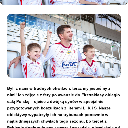
Kibice
SKLEP
KUP BILET
Byli z nami w trudnych chwilach, teraz my jesteśmy z
nimi! Ich zdjęcie z fety po awansie do Ekstraklasy obiegło
całą Polskę – ojciec z dwójką synów w specjalnie
przygotowanych koszulkach z literami Ł, K i S. Nasze
obiektywy wypatrzyły ich na trybunach ponownie w
najtrudniejszych chwilach tego sezonu, bo tercet z
Pabianic dopinguje nas zawsze i wszędzie, niezależnie od