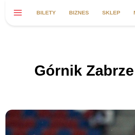
BILETY
BIZNES
SKLEP
Szukaj
Klub
Mecze
B
Górnik Zabrze
Informacje ogólne
Kadra
C
Symbole klubu
Aktualności
K
Historia
Terminarz
Kalendarz
Tabela
P
Stadion
Galeria
Sprawozdania
Catering