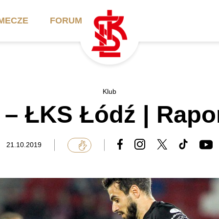
MECZE
FORUM
ilety
Akademia
Biznes
Klub
 – ŁKS Łódź | Rapor
ennik
Aktualności
Bilety VIP/Skybox
arnety
Kadra trenerska
Oferta komercyjna
21.10.2019
FAQ
ŁKS II
Ełkaesiacki Klub
Biznesu
unkty sprzedaży
ŁKS III
Przyjaciel ŁKS
Regulaminy
Drużyny Akademii
Urodziny w Skybox
ŁKS Schools