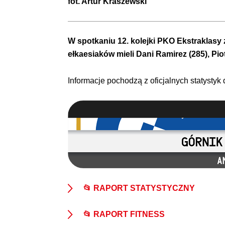
fot.
Artur Kraszewski
W spotkaniu 12. kolejki PKO Ekstraklasy
ełkaesiaków mieli Dani Ramirez (285), Piot
Informacje pochodzą z oficjalnych statystyk
📂 RAPORT STATYSTYCZNY
📂 RAPORT FITNESS