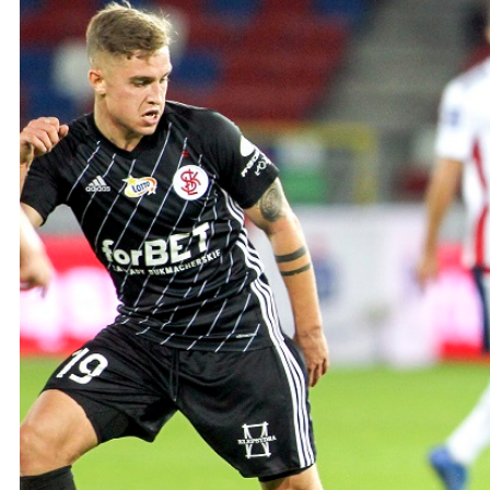
Ochrona dzieci
SKLEP
KU