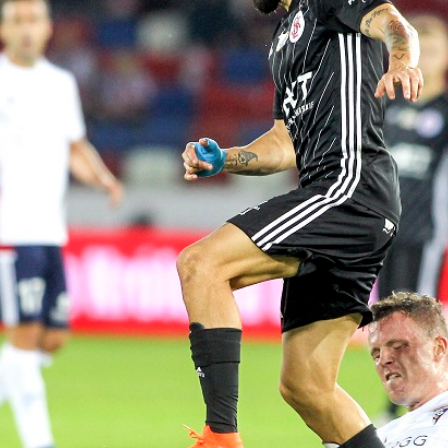
Staże w Akademii ŁKS
Kluby partnerskie
Kontakt
P BILET