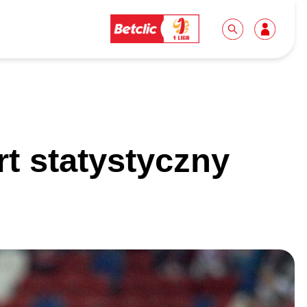
Dla mediów
Kibice
t statystyczny
Biuro prasowe
Idę pierwszy raz!
Do pobrania
Wycieczki
Akredytacje
Grupy szkolne
Współpraca
Sektor rodzinny
Wolontariat
Patronite