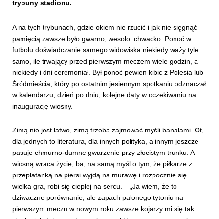
trybuny stadionu.
A na tych trybunach, gdzie okiem nie rzucić i jak nie sięgnąć
pamięcią zawsze było gwarno, wesoło, chwacko. Ponoć w
futbolu doświadczanie samego widowiska niekiedy waży tyle
samo, ile trwający przed pierwszym meczem wiele godzin, a
niekiedy i dni ceremoniał. Był ponoć pewien kibic z Polesia lub
Śródmieścia, który po ostatnim jesiennym spotkaniu odznaczał
w kalendarzu, dzień po dniu, kolejne daty w oczekiwaniu na
inaugurację wiosny.
Zimą nie jest łatwo, zimą trzeba zajmować myśli banałami. Ot,
dla jednych to literatura, dla innych polityka, a innym jeszcze
pasuje chmurno-dumne gwarzenie przy złocistym trunku. A
wiosną wraca życie, ba, na samą myśl o tym, że piłkarze z
przeplatanką na piersi wyjdą na murawę i rozpocznie się
wielka gra, robi się cieplej na sercu. – „Ja wiem, że to
dziwaczne porównanie, ale zapach palonego tytoniu na
pierwszym meczu w nowym roku zawsze kojarzy mi się tak