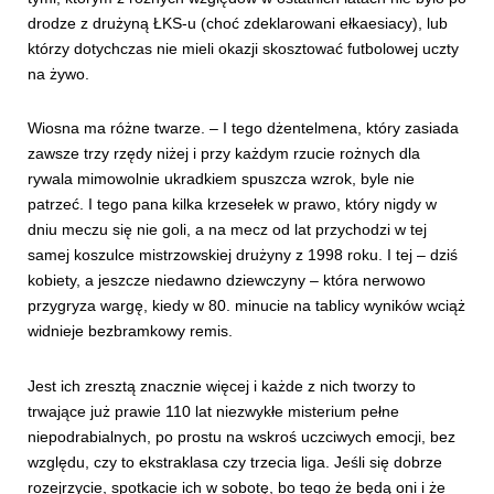
drodze z drużyną ŁKS-u (choć zdeklarowani ełkaesiacy), lub
którzy dotychczas nie mieli okazji skosztować futbolowej uczty
na żywo.
Wiosna ma różne twarze. – I tego dżentelmena, który zasiada
zawsze trzy rzędy niżej i przy każdym rzucie rożnych dla
rywala mimowolnie ukradkiem spuszcza wzrok, byle nie
patrzeć. I tego pana kilka krzesełek w prawo, który nigdy w
dniu meczu się nie goli, a na mecz od lat przychodzi w tej
samej koszulce mistrzowskiej drużyny z 1998 roku. I tej – dziś
kobiety, a jeszcze niedawno dziewczyny – która nerwowo
przygryza wargę, kiedy w 80. minucie na tablicy wyników wciąż
widnieje bezbramkowy remis.
Jest ich zresztą znacznie więcej i każde z nich tworzy to
trwające już prawie 110 lat niezwykłe misterium pełne
niepodrabialnych, po prostu na wskroś uczciwych emocji, bez
względu, czy to ekstraklasa czy trzecia liga. Jeśli się dobrze
rozejrzycie, spotkacie ich w sobotę, bo tego że będą oni i że