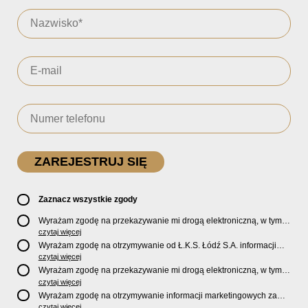
Zaznacz wszystkie zgody
Wyrażam zgodę na przekazywanie mi drogą elektroniczną, w tym
pocztą e-mail, oficjalnego newslettera oraz informacji o zniżkach,
czytaj więcej
promocjach, nowościach, biletach, karnetach, ofercie sklepu U2
Wyrażam zgodę na otrzymywanie od Ł.K.S. Łódź S.A. informacji
Store oraz serwisu bilety.lkslodz.pl i innych produktach oraz
marketingowych dotyczących działalności spółki, ofert, wydarzeń i
czytaj więcej
usługach oferowanych przez Ł.K.S. Łódź S.A.
produktów za pośrednictwem wiadomości SMS oraz połączeń
Wyrażam zgodę na przekazywanie mi drogą elektroniczną, w tym
telefonicznych.
pocztą e-mail, informacji handlowych i marketingowych o
czytaj więcej
produktach, usługach i działalności
Sponsorów i Partnerów
Ł.K.S.
Wyrażam zgodę na otrzymywanie informacji marketingowych za
Łódź S.A.
pośrednictwem wiadomości SMS oraz połączeń telefonicznych
czytaj więcej