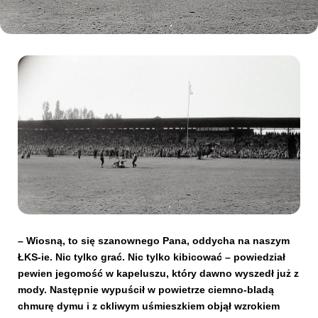
Kibice
SKLEP
KUP BILET
– Wiosną, to się szanownego Pana, oddycha na naszym
ŁKS-ie. Nic tylko grać. Nic tylko kibicować – powiedział
pewien jegomość w kapeluszu, który dawno wyszedł już z
mody. Następnie wypuścił w powietrze ciemno-bladą
chmurę dymu i z ckliwym uśmieszkiem objął wzrokiem