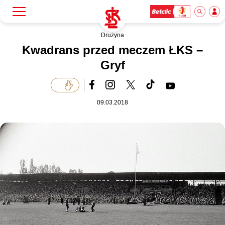
Drużyna
Szukaj
Klub
Kwadrans przed meczem ŁKS –
Gryf
Mecze
09.03.2018
Bilety
Akademia
Biznes
Dla mediów