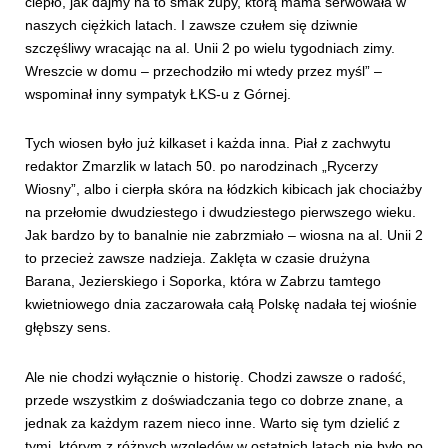
ciepło, jak dajmy na to smak zupy, którą mama serwowała w
naszych ciężkich latach. I zawsze czułem się dziwnie
szczęśliwy wracając na al. Unii 2 po wielu tygodniach zimy.
Wreszcie w domu – przechodziło mi wtedy przez myśl” –
wspominał inny sympatyk ŁKS-u z Górnej.
Tych wiosen było już kilkaset i każda inna. Piał z zachwytu
redaktor Zmarzlik w latach 50. po narodzinach „Rycerzy
Wiosny”, albo i cierpła skóra na łódzkich kibicach jak chociażby
na przełomie dwudziestego i dwudziestego pierwszego wieku.
Jak bardzo by to banalnie nie zabrzmiało – wiosna na al. Unii 2
to przecież zawsze nadzieja. Zaklęta w czasie drużyna
Barana, Jezierskiego i Soporka, która w Zabrzu tamtego
kwietniowego dnia zaczarowała całą Polskę nadała tej wiośnie
głębszy sens.
Ale nie chodzi wyłącznie o historię. Chodzi zawsze o radość,
przede wszystkim z doświadczania tego co dobrze znane, a
jednak za każdym razem nieco inne. Warto się tym dzielić z
tymi, którym z różnych względów w ostatnich latach nie było po