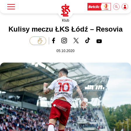
Klub
Szukaj
Klub
Kulisy meczu ŁKS Łódź – Resovia
Mecze
05.10.2020
Bilety
Akademia
Biznes
Dla mediów