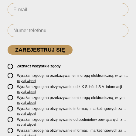
Zaznacz wszystkie zgody
Wyrażam zgodę na przekazywanie mi drogą elektroniczną, w tym
pocztą e-mail, oficjalnego newslettera oraz informacji o zniżkach,
czytaj więcej
promocjach, nowościach, biletach, karnetach, ofercie sklepu U2
Wyrażam zgodę na otrzymywanie od Ł.K.S. Łódź S.A. informacji
Store oraz serwisu bilety.lkslodz.pl i innych produktach oraz
marketingowych dotyczących działalności spółki, ofert, wydarzeń i
czytaj więcej
usługach oferowanych przez Ł.K.S. Łódź S.A.
produktów za pośrednictwem wiadomości SMS oraz połączeń
Wyrażam zgodę na przekazywanie mi drogą elektroniczną, w tym
telefonicznych.
pocztą e-mail, informacji handlowych i marketingowych o
czytaj więcej
produktach, usługach i działalności
Sponsorów i Partnerów
Ł.K.S.
Wyrażam zgodę na otrzymywanie informacji marketingowych za
Łódź S.A.
pośrednictwem wiadomości SMS oraz połączeń telefonicznych
czytaj więcej
od
Sponsorów i Partnerów
Ł.K.S. Łódź S.A.
Wyrażam zgodę na otrzymywanie od podmiotów powiązanych z
Ł.K.S. Łódź S.A., tj. Fundacji ŁKS oraz Sport Catering sp. z
czytaj więcej
o.o. informacji marketingowych oraz informacji handlowych o
Wyrażam zgodę na otrzymywanie informacji marketingowych za
nowościach, produktach, usługach i działalności drogą
pośrednictwem wiadomości SMS oraz połączeń telefonicznych od
czytaj więcej