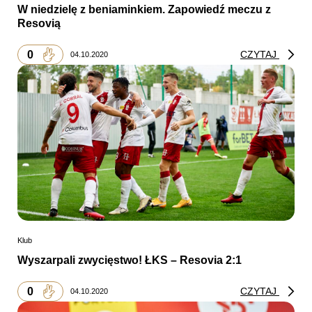
W niedzielę z beniaminkiem. Zapowiedź meczu z
Resovią
0
CZYTAJ
04.10.2020
Klub
Wyszarpali zwycięstwo! ŁKS – Resovia 2:1
0
CZYTAJ
04.10.2020