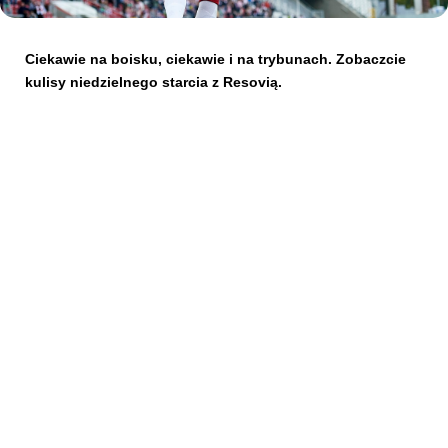
Kibice
Ciekawie na boisku, ciekawie i na trybunach. Zobaczcie
kulisy niedzielnego starcia z Resovią.
SKLEP
KUP BILET