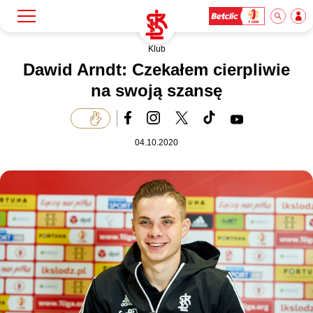
Klub
Szukaj
Klub
Dawid Arndt: Czekałem cierpliwie
na swoją szansę
Mecze
04.10.2020
Bilety
Akademia
Biznes
Dla mediów