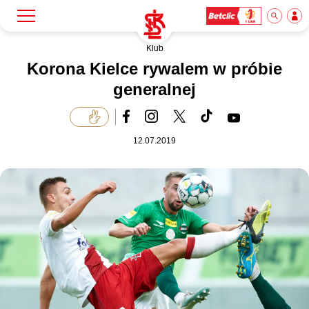
Klub
Szukaj
Klub
Korona Kielce rywalem w próbie
generalnej
Mecze
12.07.2019
Bilety
Akademia
Biznes
Dla mediów