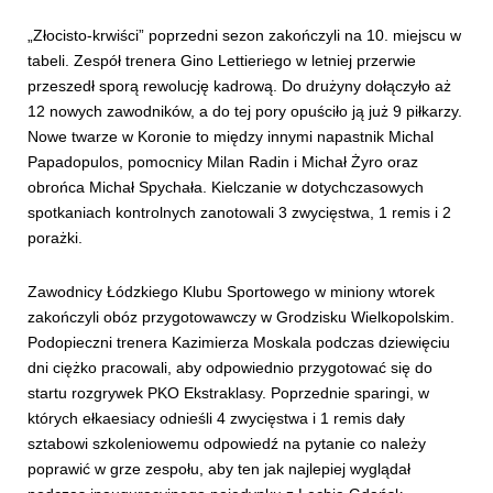
„Złocisto-krwiści” poprzedni sezon zakończyli na 10. miejscu w
tabeli. Zespół trenera Gino Lettieriego w letniej przerwie
przeszedł sporą rewolucję kadrową. Do drużyny dołączyło aż
12 nowych zawodników, a do tej pory opuściło ją już 9 piłkarzy.
Nowe twarze w Koronie to między innymi napastnik Michal
Papadopulos, pomocnicy Milan Radin i Michał Żyro oraz
obrońca Michał Spychała. Kielczanie w dotychczasowych
spotkaniach kontrolnych zanotowali 3 zwycięstwa, 1 remis i 2
porażki.
Zawodnicy Łódzkiego Klubu Sportowego w miniony wtorek
zakończyli obóz przygotowawczy w Grodzisku Wielkopolskim.
Podopieczni trenera Kazimierza Moskala podczas dziewięciu
dni ciężko pracowali, aby odpowiednio przygotować się do
startu rozgrywek PKO Ekstraklasy. Poprzednie sparingi, w
których ełkaesiacy odnieśli 4 zwycięstwa i 1 remis dały
sztabowi szkoleniowemu odpowiedź na pytanie co należy
poprawić w grze zespołu, aby ten jak najlepiej wyglądał