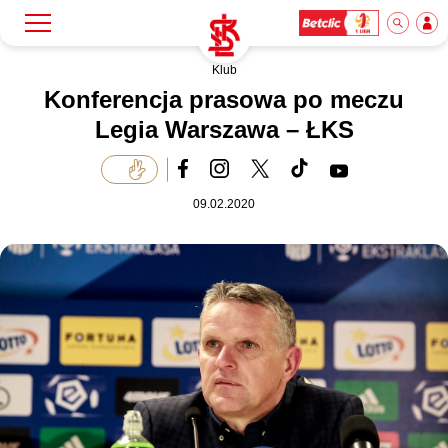
Klub
Szukaj
Klub
Konferencja prasowa po meczu
Legia Warszawa – ŁKS
Mecze
09.02.2020
Bilety
Akademia
Biznes
Dla mediów