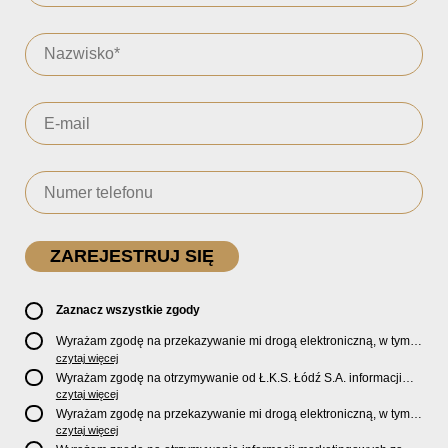
Zaznacz wszystkie zgody
Wyrażam zgodę na przekazywanie mi drogą elektroniczną, w tym
pocztą e-mail, oficjalnego newslettera oraz informacji o zniżkach,
czytaj więcej
promocjach, nowościach, biletach, karnetach, ofercie sklepu U2
Wyrażam zgodę na otrzymywanie od Ł.K.S. Łódź S.A. informacji
Store oraz serwisu bilety.lkslodz.pl i innych produktach oraz
marketingowych dotyczących działalności spółki, ofert, wydarzeń i
czytaj więcej
usługach oferowanych przez Ł.K.S. Łódź S.A.
produktów za pośrednictwem wiadomości SMS oraz połączeń
Wyrażam zgodę na przekazywanie mi drogą elektroniczną, w tym
telefonicznych.
pocztą e-mail, informacji handlowych i marketingowych o
czytaj więcej
produktach, usługach i działalności
Sponsorów i Partnerów
Ł.K.S.