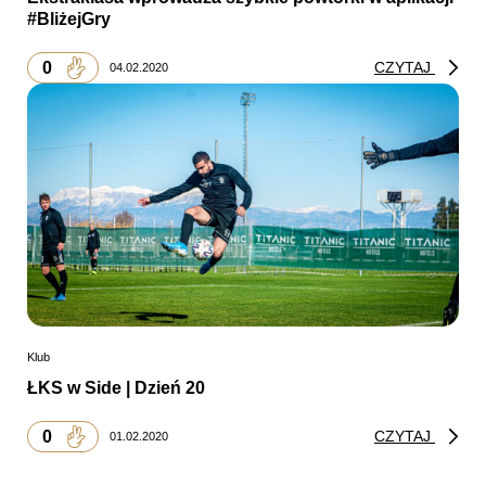
#BliżejGry
0
CZYTAJ
04.02.2020
Klub
ŁKS w Side | Dzień 20
0
CZYTAJ
01.02.2020