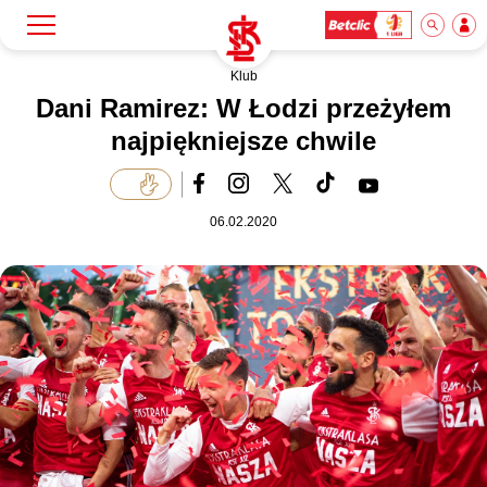
Klub
Szukaj
Klub
Dani Ramirez: W Łodzi przeżyłem
najpiękniejsze chwile
Mecze
06.02.2020
Bilety
Akademia
Biznes
Dla mediów