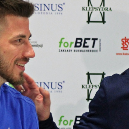
Staże w Akademii ŁKS
Kluby partnerskie
Kontakt
P BILET