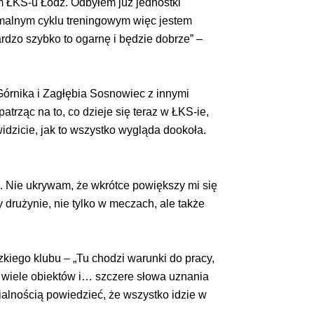
em ŁKS-u Łódź. Odbyłem już jednostki
rmalnym cyklu treningowym więc jestem
rdzo szybko to ogarnę i będzie dobrze” –
, Górnika i Zagłębia Sosnowiec z innymi
trząc na to, co dzieje się teraz w ŁKS-ie,
idzicie, jak to wszystko wygląda dookoła.
o. Nie ukrywam, że wkrótce powiększy mi się
y drużynie, nie tylko w meczach, ale także
kiego klubu – „Tu chodzi warunki do pracy,
dzo wiele obiektów i… szczere słowa uznania
zialnością powiedzieć, że wszystko idzie w