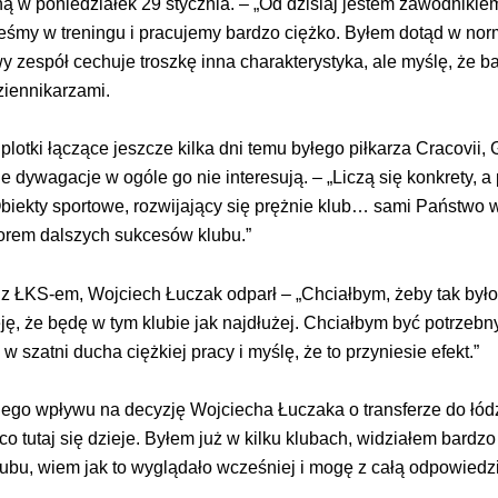
ną w poniedziałek 29 stycznia. – „Od dzisiaj jestem zawodniki
teśmy w treningu i pracujemy bardzo ciężko. Byłem dotąd w no
zespół cechuje troszkę inna charakterystyka, ale myślę, że ba
ziennikarzami.
 plotki łączące jeszcze kilka dni temu byłego piłkarza Cracovii
ywagacje w ogóle go nie interesują. – „Liczą się konkrety, a pa
Obiekty sportowe, rozwijający się prężnie klub… sami Państwo w
orem dalszych sukcesów klubu.”
ć z ŁKS-em, Wojciech Łuczak odparł – „Chciałbym, żeby tak był
eję, że będę w tym klubie jak najdłużej. Chciałbym być potrzebn
w szatni ducha ciężkiej pracy i myślę, że to przyniesie efekt.”
ego wpływu na decyzję Wojciecha Łuczaka o transferze do łódz
 i co tutaj się dzieje. Byłem już w kilku klubach, widziałem bar
ę klubu, wiem jak to wyglądało wcześniej i mogę z całą odpowied