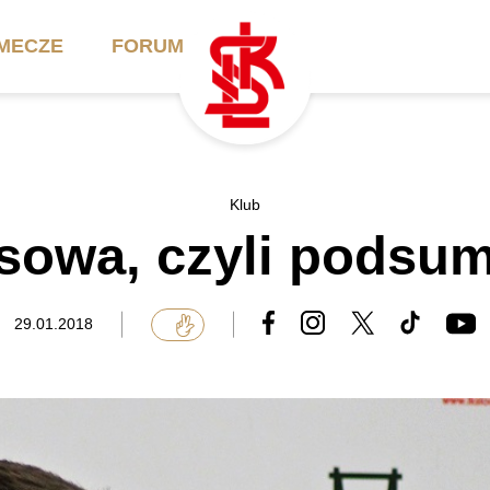
MECZE
FORUM
ilety
Akademia
Biznes
Klub
sowa, czyli podsu
ennik
Aktualności
Bilety VIP/Skybox
arnety
Kadra trenerska
Oferta komercyjna
29.01.2018
FAQ
ŁKS II
Ełkaesiacki Klub
Biznesu
unkty sprzedaży
ŁKS III
Przyjaciel ŁKS
Regulaminy
Drużyny Akademii
Urodziny w Skybox
ŁKS Schools