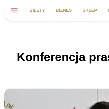
BILETY
BIZNES
SKLEP
Szukaj
Klub
Mecze
B
Konferencja pra
Informacje ogólne
Kadra
C
Symbole klubu
Aktualności
K
Historia
Terminarz
Kalendarz
Tabela
P
Stadion
Galeria
Sprawozdania
Catering