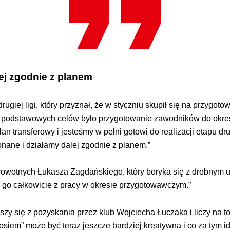
ej zgodnie z planem
drugiej ligi, który przyznał, że w styczniu skupił się na przyg
 podstawowych celów było przygotowanie zawodników do okresu 
n transferowy i jesteśmy w pełni gotowi do realizacji etapu dr
onane i działamy dalej zgodnie z planem.”
owotnych Łukasza Zagdańskiego, który boryka się z drobnym u
czy go całkowicie z pracy w okresie przygotowawczym.”
zy się z pozyskania przez klub Wojciecha Łuczaka i liczy na t
siem” może być teraz jeszcze bardziej kreatywna i co za tym i