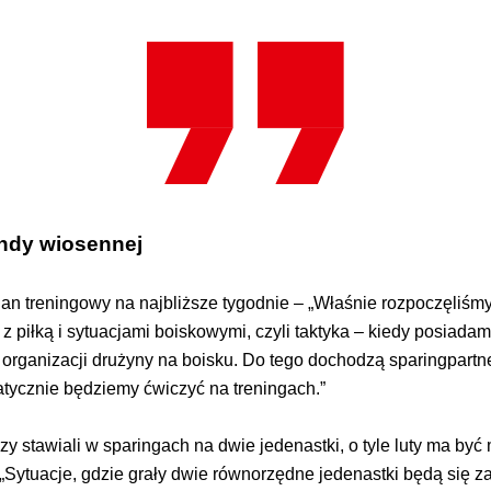
undy wiosennej
lan treningowy na najbliższe tygodnie – „Właśnie rozpoczęliś
 piłką i sytuacjami boiskowymi, czyli taktyka – kiedy posiadamy
organizacji drużyny na boisku. Do tego dochodzą sparingpartne
atycznie będziemy ćwiczyć na treningach.”
rzy stawiali w sparingach na dwie jedenastki, o tyle luty ma by
 „Sytuacje, gdzie grały dwie równorzędne jedenastki będą się 