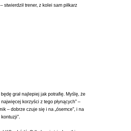
twierdził trener, z kolei sam piłkarz
ę grał najlepiej jak potrafię. Myślę, że
najwięcej korzyści z tego płynących” –
k – dobrze czuje się i na „ósemce”, i na
kontuzji”.