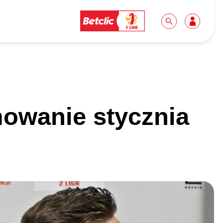
Dla mediów
Kibice
mowanie stycznia
Biuro prasowe
Idę pierwszy raz!
Do pobrania
Wycieczki
Akredytacje
Grupy szkolne
Współpraca
Sektor rodzinny
Wolontariat
Patronite