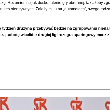
stkę. Rozumiem to jak doskonalenie gry obronnej, tak ażeby z
aniach ofensywnych. Zależy mi tu na „automatach”, swego rodza
ższy tydzień drużyna przebywać będzie na zgrupowaniu nieda
liższą sobotę wicelider drugiej ligi rozegra sparingowy mec