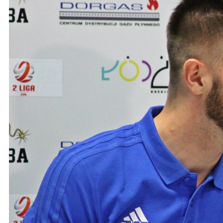
Ochrona dzieci
SKLEP
KU