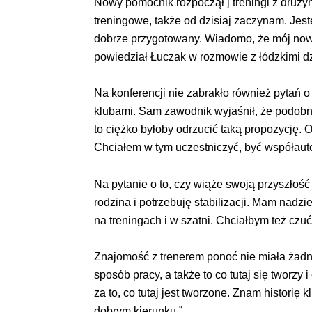
Nowy pomocnik rozpoczął j treningi z druży
treningowe, także od dzisiaj zaczynam. Jes
dobrze przygotowany. Wiadomo, że mój nowy 
powiedział Łuczak w rozmowie z łódzkimi d
Na konferencji nie zabrakło również pytań o
klubami. Sam zawodnik wyjaśnił, że podobne d
to ciężko byłoby odrzucić taką propozycję. 
Chciałem w tym uczestniczyć, być współaut
Na pytanie o to, czy wiąże swoją przyszłoś
rodzina i potrzebuję stabilizacji. Mam nadzi
na treningach i w szatni. Chciałbym też czuć 
Znajomość z trenerem ponoć nie miała żadn
sposób pracy, a także to co tutaj się tworzy
za to, co tutaj jest tworzone. Znam histori
dobrym kierunku.”