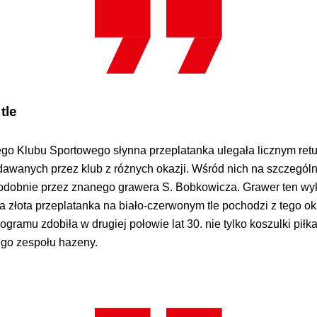
tle
kiego Klubu Sportowego słynna przeplatanka ulegała licznym ret
dawanych przez klub z różnych okazji. Wśród nich na szczegól
obnie przez znanego grawera S. Bobkowicza. Grawer ten wyk
 złota przeplatanka na biało-czerwonym tle pochodzi z tego okre
ramu zdobiła w drugiej połowie lat 30. nie tylko koszulki piłk
ego zespołu hazeny.