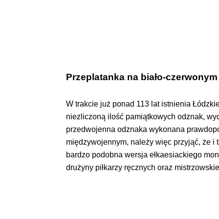
Przeplatanka na biało-czerwonym 
W trakcie już ponad 113 lat istnienia Łódz
niezliczoną ilość pamiątkowych odznak, wy
przedwojenna odznaka wykonana prawdopod
międzywojennym, należy więc przyjąć, że i ta
bardzo podobna wersja ełkaesiackiego monog
drużyny piłkarzy ręcznych oraz mistrzowski