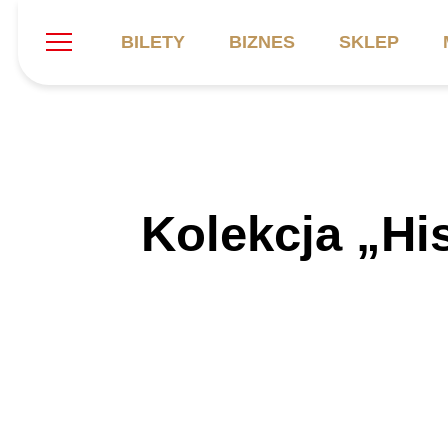
BILETY
BIZNES
SKLEP
Szukaj
Klub
Mecze
B
Kolekcja „Hi
Informacje ogólne
Kadra
C
Symbole klubu
Aktualności
K
Historia
Terminarz
Kalendarz
Tabela
P
Stadion
Galeria
Sprawozdania
Catering