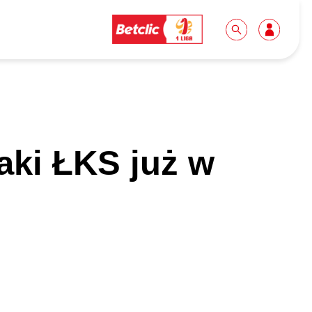
Dla mediów
Kibice
aki ŁKS już w
Biuro prasowe
Idę pierwszy raz!
Do pobrania
Wycieczki
Akredytacje
Grupy szkolne
Współpraca
Sektor rodzinny
Wolontariat
Patronite