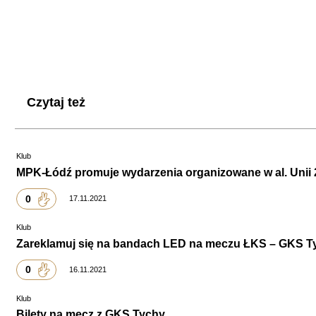
Czytaj też
Klub
MPK-Łódź promuje wydarzenia organizowane w al. Unii 
0
17.11.2021
Klub
Zareklamuj się na bandach LED na meczu ŁKS – GKS T
0
16.11.2021
Klub
Bilety na mecz z GKS Tychy