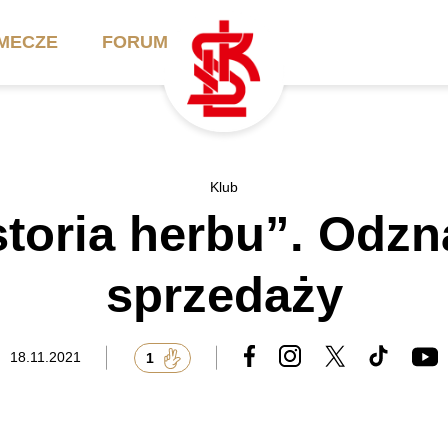
MECZE
FORUM
ilety
Akademia
Biznes
Klub
storia herbu”. Odzn
ennik
Aktualności
Bilety VIP/Skybox
arnety
Kadra trenerska
Oferta komercyjna
sprzedaży
FAQ
ŁKS II
Ełkaesiacki Klub
Biznesu
unkty sprzedaży
ŁKS III
18.11.2021
1
Przyjaciel ŁKS
Regulaminy
Drużyny Akademii
Urodziny w Skybox
ŁKS Schools