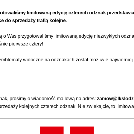
Staże w Akademii ŁKS
gotowaliśmy limitowaną edycję czterech odznak przedstawi
Kluby partnerskie
 do sprzedaży trafią kolejne.
Kontakt
lą o Was przygotowaliśmy limitowaną edycję niezwykłych odzn
nie pierwsze cztery!
P BILET
” emblematy widoczne na odznakach został możliwie najwierni
znak, prosimy o wiadomość mailową na adres:
zamow@lkslodz.
przedaży kolejnych czterech odznak. Nie zwlekajcie, to limitow