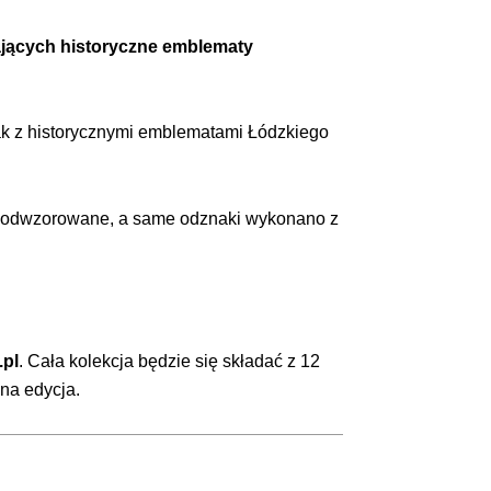
Kolorowanki
ających historyczne emblematy
ak z historycznymi emblematami Łódzkiego
ej odwzorowane, a same odznaki wykonano z
pl
. Cała kolekcja będzie się składać z 12
ana edycja.