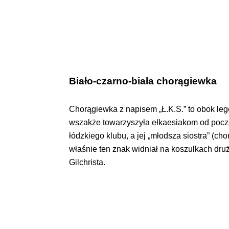
Biało-czarno-biała chorągiewka
Chorągiewka z napisem „Ł.K.S.” to obok lege
wszakże towarzyszyła ełkaesiakom od początk
łódzkiego klubu, a jej „młodsza siostra” (c
właśnie ten znak widniał na koszulkach druż
Gilchrista.