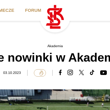
MECZE
FORUM
ilety
Akademia
Biznes
Akademia
e nowinki w Akade
ennik
Aktualności
Bilety VIP/Skybox
arnety
Kadra trenerska
Oferta komercyjna
03.10.2023
FAQ
ŁKS II
Ełkaesiacki Klub
Biznesu
unkty sprzedaży
ŁKS III
Przyjaciel ŁKS
Regulaminy
Drużyny Akademii
Urodziny w Skybox
ŁKS Schools