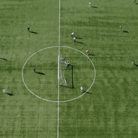
Staże w Akademii ŁKS
Kluby partnerskie
Kontakt
P BILET