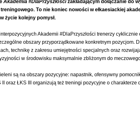
ie
Akademia #DlaPrzyszłości
zakładającym dołączanie do w
reningowego. To nie koniec nowości w ełkaesiackiej akadem
w życie kolejny pomysł.
nterpozycyjnych Akademii #DlaPrzyszłości trenerzy cyklicznie c
szczególne obszary przyporządkowane konkretnym pozycjom. Dz
h, technikę z zakresu umiejętności specjalnych oraz rozwija
cyzyjności w środowisku maksymalnie zbliżonym do meczowego
eleni są na obszary pozycyjne: napastnik, ofensywny pomocnik
II oraz ŁKS III organizują też treningi pozycyjne o charakterz