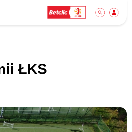
Dla mediów
Kibice
mii ŁKS
Biuro prasowe
Idę pierwszy raz!
Do pobrania
Wycieczki
Akredytacje
Grupy szkolne
Współpraca
Sektor rodzinny
Wolontariat
Patronite