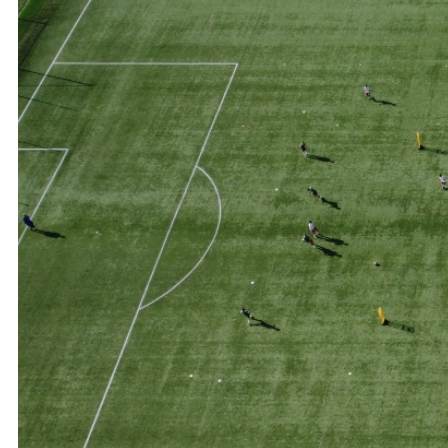
Ochrona dzieci
SKLEP
KU