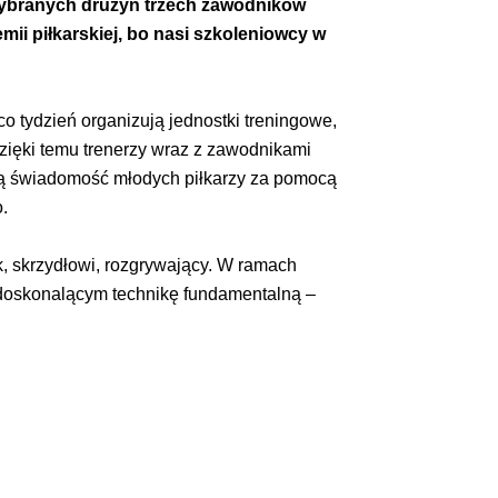
ybranych drużyn trzech zawodników
ii piłkarskiej, bo nasi szkoleniowcy w
o tydzień organizują jednostki treningowe,
ięki temu trenerzy wraz z zawodnikami
ją świadomość młodych piłkarzy za pomocą
.
, skrzydłowi, rozgrywający. W ramach
e doskonalącym technikę fundamentalną –