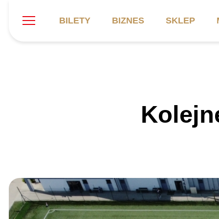
BILETY
BIZNES
SKLEP
Szukaj
Klub
Mecze
B
Kolejn
Informacje ogólne
Kadra
C
Symbole klubu
Aktualności
K
Historia
Terminarz
Kalendarz
Tabela
P
Stadion
Galeria
Sprawozdania
Catering