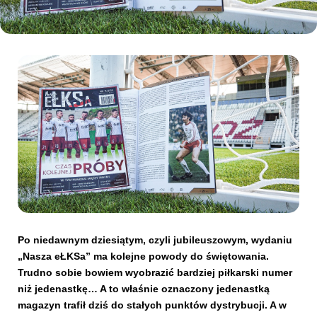
Kibice
SKLEP
KUP BILET
Po niedawnym dziesiątym, czyli jubileuszowym, wydaniu
„Nasza eŁKSa” ma kolejne powody do świętowania.
Trudno sobie bowiem wyobrazić bardziej piłkarski numer
niż jedenastkę… A to właśnie oznaczony jedenastką
magazyn trafił dziś do stałych punktów dystrybucji. A w