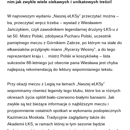
nim jak zwykle wiele ciekawych i unikatowych treści!
W najnowszym wydaniu „Naszej eŁKSy” przeczytać można –
ba, przeczytać wręcz trzeba – wywiad z Wiesławem
Jańczykiem, czyli zawodnikiem legendarnej drużyny ŁKS-u z
lat 50. Mistrz Polski, zdobywca Pucharu Polski, uczestnik
pamiętnego meczu z Górnikiem Zabrze, po którym na stałe do
ełkaesiaków przylgnęło miano „Rycerzy Wiosny”, a do tego
reprezentant kraju i… mistrz Polski w koszykówkę – lista
sukcesów 88-letniego już obecnie pana Wiesława jest chyba
najlepszą rekomendacją do lektury wspomnianego tekstu.
Przy okazji meczu z Legią na łamach „Naszej eŁKSy”
wspominamy również legendy tego klubu, które los w różnych
okresach życia oplótł biało-czerwono-białymi barwami. Jak
zwykle są też bieżące informacje o najbliższym meczu i
przypomnienie ostatnich spotkań w wykonaniu podopiecznych
Kazimierza Moskala. Tradycyjnie zaglądamy także do
Akademii ŁKS, w ramach której w tym sezonie będzie