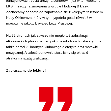
funkcjonować trzecia drużyna seniorów – już w ten weekend
ŁKS III zaczyna zmagania w grupie I łódzkiej B klasy.
Zachęcamy ponadto do zapoznania się z kolejnym felietonem
Kuby Olkiewicza, który w tym tygodniu gości również w
magazynie jako… Bywalec Loży Prasowej.
Na 32 stronach jak zawsze nie mogło też zabraknąć
ełkaesiackich plakatów, rozrywki dla młodszych i starszych, a
także porad kulinarnych klubowego dietetyka oraz wstawki
muzycznej. A całość ponownie staraliśmy się okrasić
atrakcyjną szatą graficzną…
Zapraszamy do lektury!