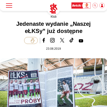
Klub
Szukaj
Klub
Jedenaste wydanie „Naszej
eŁKSy” już dostępne
Mecze
23.08.2019
Bilety
Akademia
Biznes
Dla mediów