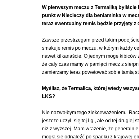
W pierwszym meczu z Termaliką byliście 
punkt w Niecieczy dla beniaminka w meczu
teraz ewentualny remis będzie przyjęty 
Zawsze przestrzegam przed takim podejściem
smakuje remis po meczu, w którym każdy celn
nawet kilkanaście. O jednym mogę kibiców 
że cały czas mamy w pamięci mecz z sierpnia
zamierzamy teraz powetować sobie tamtą st
Myślisz, że Termalica, której wtedy wszy
ŁKS?
Nie nazwałbym tego zlekceważeniem. Raczej 
jeszcze uczyli się tej ligi, ale od tej drugie
niż z wyższej. Mam wrażenie, że generalnie
mogła się odnaleźć po spadku z krajowej el