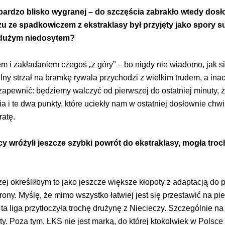
bardzo blisko wygranej – do szczęścia zabrakło wtedy dosło
 ze spadkowiczem z ekstraklasy był przyjęty jako spory su
z dużym niedosytem?
 i zakładaniem czegoś „z góry” – bo nigdy nie wiadomo, jak s
y strzał na bramkę rywala przychodzi z wielkim trudem, a inacze
zapewnić: będziemy walczyć od pierwszej do ostatniej minuty, 
 i te dwa punkty, które uciekły nam w ostatniej dosłownie chwi
ratę.
scy wróżyli jeszcze szybki powrót do ekstraklasy, mogła t
określiłbym to jako jeszcze większe kłopoty z adaptacją do p
j strony. Myślę, że mimo wszystko łatwiej jest się przestawić na p
 ta liga przytłoczyła trochę drużynę z Niecieczy. Szczególnie 
ity. Poza tym, ŁKS nie jest marką, do której ktokolwiek w Pol