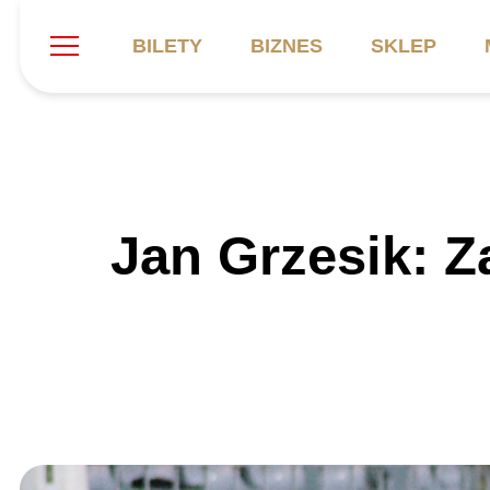
BILETY
BIZNES
SKLEP
Szukaj
Klub
Mecze
B
Jan Grzesik: 
Informacje ogólne
Kadra
C
Symbole klubu
Aktualności
K
Historia
Terminarz
Kalendarz
Tabela
P
Stadion
Galeria
Sprawozdania
Catering