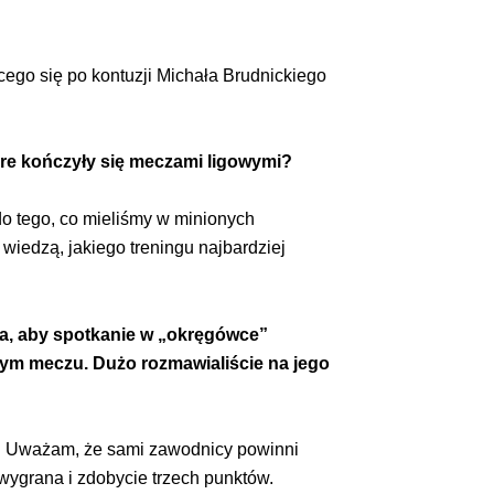
cego się po kontuzji Michała Brudnickiego
tóre kończyły się meczami ligowymi?
do tego, co mieliśmy w minionych
 wiedzą, jakiego treningu najbardziej
za, aby spotkanie w „okręgówce”
tym meczu. Dużo rozmawialiście na jego
zy. Uważam, że sami zawodnicy powinni
wygrana i zdobycie trzech punktów.