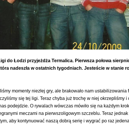
 Ligi do Łodzi przyjeżdża Termalica. Pierwsza połowa sierp
tóra nadeszła w ostatnich tygodniach. Jesteście w stanie r
iśmy momenty niezłej gry, ale brakowało nam ustabilizowania 
zyliśmy się tej ligi. Teraz chyba już trochę w niej okrzepliśmy 
 nas podejdzie. O rywalach wówczas mówiło się na każdym krok
ranymi meczami na pierwszoligowym szczeblu. Teraz jednak z
tym, aby kontynuować naszą dobrą serię i wygrać po raz jedena