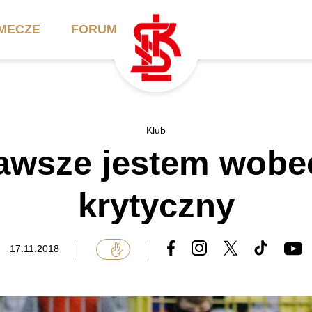
MECZE
FORUM
ilety
Akademia
Biznes
Klub
Zawsze jestem wobec
ennik
Aktualności
Bilety VIP/Skybox
arnety
Kadra trenerska
Oferta komercyjna
krytyczny
FAQ
ŁKS II
Ełkaesiacki Klub
Biznesu
unkty sprzedaży
ŁKS III
17.11.2018
Przyjaciel ŁKS
Regulaminy
Drużyny Akademii
Urodziny w Skybox
ŁKS Schools