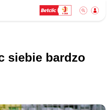
Dla mediów
Kibice
 siebie bardzo
Biuro prasowe
Idę pierwszy raz!
Do pobrania
Wycieczki
Akredytacje
Grupy szkolne
Współpraca
Sektor rodzinny
Wolontariat
Patronite