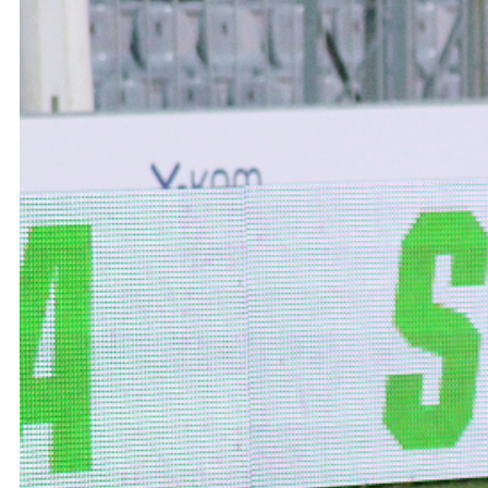
Ochrona dzieci
SKLEP
KU