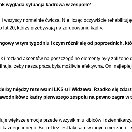
Jak wygląda sytuacja kadrowa w zespole?
i wszyscy normalnie ćwiczą. Nie licząc oczywiście rehabilitują
 lat 20, którzy przebywają na zgrupowaniu kadry.
ingowy w tym tygodniu i czym różnił się od poprzednich, k
k i rozkład akcentów na poszczególne elementy były zbliżone 
ilnują, żeby nasza praca była możliwie efektywna. Oni najlepiej
 derby między rezerwami ŁKS-u i Widzewa. Rzadko się zdar
 zawodników z kadry pierwszego zespołu na pewno zagra w 
ołuje większe emocje przede wszystkim u kibiców i dziennikar
o każdego innego. Bo cel też jest taki sam w innych meczach – 