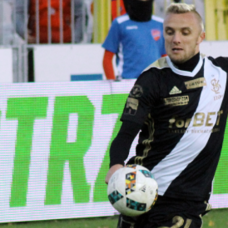
Staże w Akademii ŁKS
Kluby partnerskie
Kontakt
P BILET