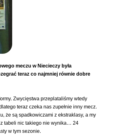
niowego meczu w Niecieczy była
ozegrać teraz co najmniej równie dobre
formy. Zwycięstwa przeplataliśmy wtedy
i dlatego teraz czeka nas zupełnie inny mecz.
u, że są spadkowiczami z ekstraklasy, a my
 tabeli nic takiego nie wynika… 24
sty w tym sezonie.