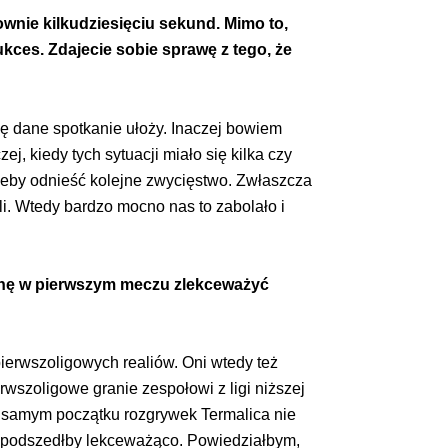
wnie kilkudziesięciu sekund. Mimo to,
kces. Zdajecie sobie sprawę z tego, że
ię dane spotkanie ułoży. Inaczej bowiem
j, kiedy tych sytuacji miało się kilka czy
żeby odnieść kolejne zwycięstwo. Zwłaszcza
li. Wtedy bardzo mocno nas to zabolało i
rochę w pierwszym meczu zlekceważyć
ierwszoligowych realiów. Oni wtedy też
ierwszoligowe granie zespołowi z ligi niższej
na samym początku rozgrywek Termalica nie
sce podszedłby lekceważąco. Powiedziałbym,