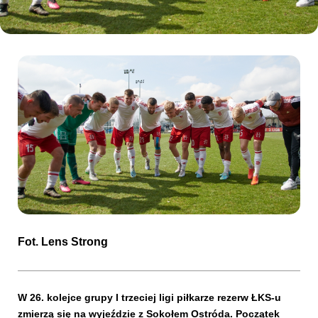
Kibice
SKLEP
KUP BILET
Fot. Lens Strong
W 26. kolejce grupy I trzeciej ligi piłkarze rezerw ŁKS-u
zmierzą się na wyjeździe z Sokołem Ostróda. Początek