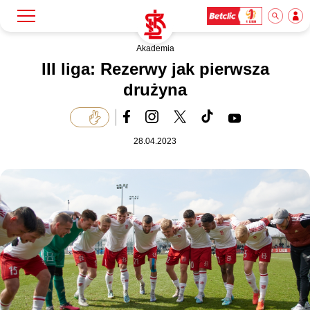
Akademia
Szukaj
Klub
III liga: Rezerwy jak pierwsza
drużyna
Mecze
28.04.2023
Bilety
Akademia
Biznes
Dla mediów