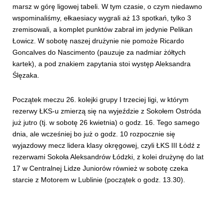
marsz w górę ligowej tabeli. W tym czasie, o czym niedawno
wspominaliśmy, ełkaesiacy wygrali aż 13 spotkań, tylko 3
zremisowali, a komplet punktów zabrał im jedynie Pelikan
Łowicz. W sobotę naszej drużynie nie pomoże Ricardo
Goncalves do Nascimento (pauzuje za nadmiar żółtych
kartek), a pod znakiem zapytania stoi występ Aleksandra
Ślęzaka.
Początek meczu 26. kolejki grupy I trzeciej ligi, w którym
rezerwy ŁKS-u zmierzą się na wyjeździe z Sokołem Ostróda
już jutro (tj. w sobotę 26 kwietnia) o godz. 16. Tego samego
dnia, ale wcześniej bo już o godz. 10 rozpocznie się
wyjazdowy mecz lidera klasy okręgowej, czyli ŁKS III Łódź z
rezerwami Sokoła Aleksandrów Łódzki, z kolei drużynę do lat
17 w Centralnej Lidze Juniorów również w sobotę czeka
starcie z Motorem w Lublinie (początek o godz. 13.30).