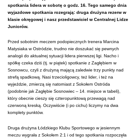
spotkania lidera w sobotę o godz. 16. Tego samego dnia
wyjazdowe spotkania rozegrają: druga drużyna rezerw w
klasie okręgowej i nasz przedstawiciel w Centralnej Lidze
Juniorów.
Przed sobotnim meczem podopiecznych trenera Marcina
Matysiaka w Ostródzie, trudno nie doszukać się pewnych
analogii do aktualnej sytuacji lidera pierwszej ligi. Nacho i
spółkę czeka dziś (tj. w piątek) spotkanie z Zagłębiem w
Sosnowcu, czyli z drużyną mającą zaledwie trzy punkty nad
strefą spadkową. Nasi trzecioligowcy, też lider, i też na
wyjeździe, zmierzą się natomiast z Sokołem Ostróda
(podobnie jak Zagłębie Sosnowiec – 14. miejsce w tabeli),
który obecnie cieszy się czteropunktową przewagą nad
czerwoną kreską. Oczywiście (i po cichu) liczymy na dwa
komplety punktów.
Druga drużyna Łódzkiego Klubu Sportowego w jesiennym
meczu wygrała z Sokołem 2:1 i od tego spotkania rozpoczęła