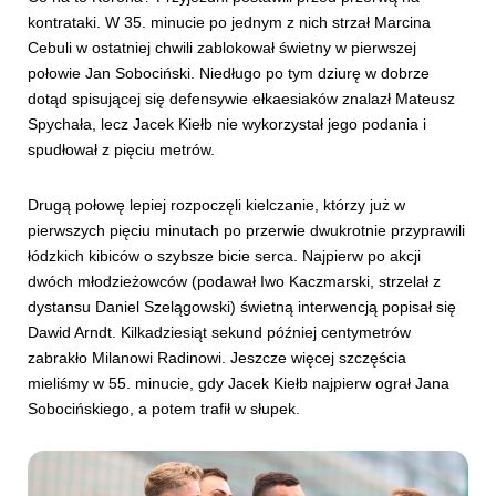
kontrataki. W 35. minucie po jednym z nich strzał Marcina
Cebuli w ostatniej chwili zablokował świetny w pierwszej
połowie Jan Sobociński. Niedługo po tym dziurę w dobrze
dotąd spisującej się defensywie ełkaesiaków znalazł Mateusz
Spychała, lecz Jacek Kiełb nie wykorzystał jego podania i
spudłował z pięciu metrów.
Drugą połowę lepiej rozpoczęli kielczanie, którzy już w
pierwszych pięciu minutach po przerwie dwukrotnie przyprawili
łódzkich kibiców o szybsze bicie serca. Najpierw po akcji
dwóch młodzieżowców (podawał Iwo Kaczmarski, strzelał z
dystansu Daniel Szelągowski) świetną interwencją popisał się
Dawid Arndt. Kilkadziesiąt sekund później centymetrów
zabrakło Milanowi Radinowi. Jeszcze więcej szczęścia
mieliśmy w 55. minucie, gdy Jacek Kiełb najpierw ograł Jana
Sobocińskiego, a potem trafił w słupek.