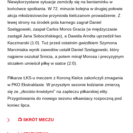
Niewykorzystane sytuacje zemściły się na beniaminku w
końcówce spotkania. W 72. minucie kolejna w drugiej połowie
akcja młodzieżowców przyniosła kielczanom prowadzenie. Z
lewej strony na środek pola karnego zagrał Daniel
Szelągowski, zaspał Carlos Moros Gracia (w międzyczasie
zastąpił Jana Sobocińskiego), a Dawida Arndta uprzedził Iwo
Kaczmarski (1:0). Tuż przed ostatnim gwizdkiem Szymona
Marciniaka wynik zawodów ustalił Daniel Szelągowski, który
najpierw oszukał Srnicia, a potem minął Morosa i precyzyjnym
strzałem umieścił piłkę w siatce (2:0).
Piłkarze ŁKS-u meczem z Koroną Kielce zakończyli zmagania
w PKO Ekstraklasie. W przyszłym sezonie łodzianie zmierzą
się ze „złocisto-krwistymi” na zapleczu piłkarskiej elity.
Przygotowania do nowego sezonu ełkaesiacy rozpoczną pod
koniec lipca.
📺 SKRÓT MECZU