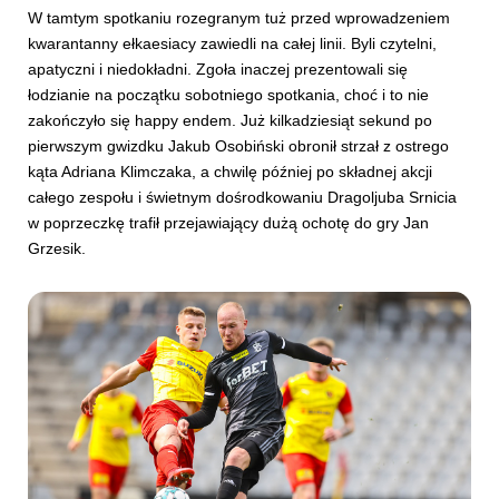
W tamtym spotkaniu rozegranym tuż przed wprowadzeniem
kwarantanny ełkaesiacy zawiedli na całej linii. Byli czytelni,
apatyczni i niedokładni. Zgoła inaczej prezentowali się
łodzianie na początku sobotniego spotkania, choć i to nie
zakończyło się happy endem. Już kilkadziesiąt sekund po
pierwszym gwizdku Jakub Osobiński obronił strzał z ostrego
kąta Adriana Klimczaka, a chwilę później po składnej akcji
całego zespołu i świetnym dośrodkowaniu Dragoljuba Srnicia
w poprzeczkę trafił przejawiający dużą ochotę do gry Jan
Grzesik.