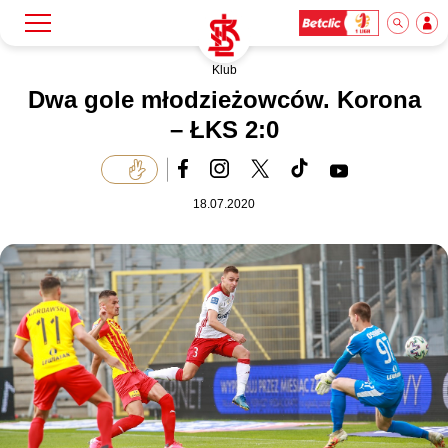
Klub
Szukaj
Klub
Dwa gole młodzieżowców. Korona
– ŁKS 2:0
Mecze
18.07.2020
Bilety
Akademia
Biznes
Dla mediów