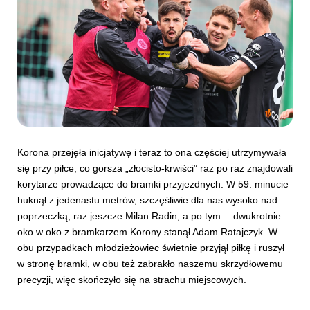
Korona przejęła inicjatywę i teraz to ona częściej utrzymywała
się przy piłce, co gorsza „złocisto-krwiści” raz po raz znajdowali
korytarze prowadzące do bramki przyjezdnych. W 59. minucie
huknął z jedenastu metrów, szczęśliwie dla nas wysoko nad
poprzeczką, raz jeszcze Milan Radin, a po tym… dwukrotnie
oko w oko z bramkarzem Korony stanął Adam Ratajczyk. W
obu przypadkach młodzieżowiec świetnie przyjął piłkę i ruszył
w stronę bramki, w obu też zabrakło naszemu skrzydłowemu
precyzji, więc skończyło się na strachu miejscowych.