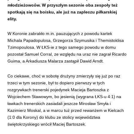
młodzieżowców. W przyszłym sezonie oba zespoły też
spotkają się na boisku, ale już na zapleczu piłkarskiej
elity.
W Koronie zabrakło m.in. pauzujących z powodu kartek
Michala Papadopulosa, Grzegorza Szymusika i Themistoklisa
Tzimopoulosa. W ŁKS-ie z tego samego powodu w domu
pozostał Samuel Corral, ze względu na uraz nie zagrał Ricardo
Guima, a Arkadiusza Malarza zastąpił Dawid Arndt.
Co ciekawe, choć w sobotę drużyny zmierzyły się już po raz
trzeci w tym sezonie, był to dopiero pierwszy w tych
rozgrywkach trenerski pojedynek Macieja Bartoszka z
Wojciechem Stawowym, bo jesienią (wygrana ŁKS-u 4:1) na
ławkach trenerskich zasiadali jeszcze Mirosław Smyła i
Kazimierz Moskal, a w marcu tuż przed rewanżem w Kielcach
(1:0 dla Korony) do klubu ze stolicy województwa
świętokrzyskiego wrócił Maciej Bartoszek.