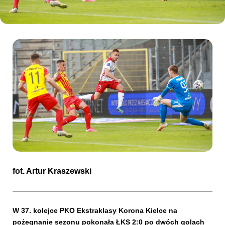
Kibice
SKLEP
KUP BILET
fot.
Artur Kraszewski
W 37. kolejce PKO Ekstraklasy Korona Kielce na
pożegnanie sezonu pokonała ŁKS 2:0 po dwóch golach