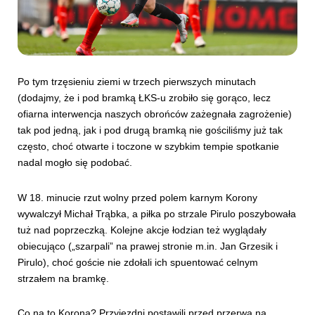
Po tym trzęsieniu ziemi w trzech pierwszych minutach
(dodajmy, że i pod bramką ŁKS-u zrobiło się gorąco, lecz
ofiarna interwencja naszych obrońców zażegnała zagrożenie)
tak pod jedną, jak i pod drugą bramką nie gościliśmy już tak
często, choć otwarte i toczone w szybkim tempie spotkanie
nadal mogło się podobać.
W 18. minucie rzut wolny przed polem karnym Korony
wywalczył Michał Trąbka, a piłka po strzale Pirulo poszybowała
tuż nad poprzeczką. Kolejne akcje łodzian też wyglądały
obiecująco („szarpali” na prawej stronie m.in. Jan Grzesik i
Pirulo), choć goście nie zdołali ich spuentować celnym
strzałem na bramkę.
Co na to Korona? Przyjezdni postawili przed przerwą na