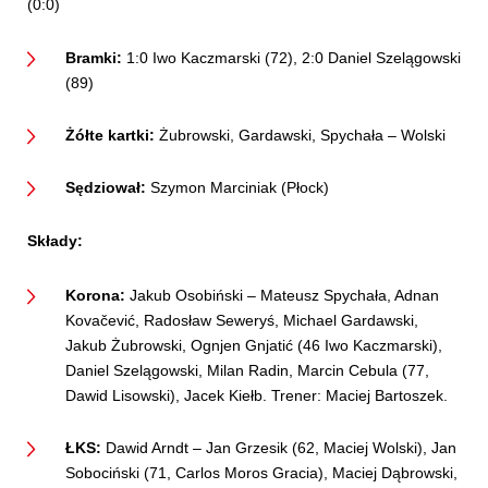
(0:0)
Bramki:
1:0 Iwo Kaczmarski (72), 2:0 Daniel Szelągowski
(89)
Żółte kartki:
Żubrowski, Gardawski, Spychała – Wolski
Sędziował:
Szymon Marciniak (Płock)
Składy:
Korona:
Jakub Osobiński – Mateusz Spychała, Adnan
Kovačević, Radosław Seweryś, Michael Gardawski,
Jakub Żubrowski, Ognjen Gnjatić (46 Iwo Kaczmarski),
Daniel Szelągowski, Milan Radin, Marcin Cebula (77,
Dawid Lisowski), Jacek Kiełb. Trener: Maciej Bartoszek.
ŁKS:
Dawid Arndt – Jan Grzesik (62, Maciej Wolski), Jan
Sobociński (71, Carlos Moros Gracia), Maciej Dąbrowski,