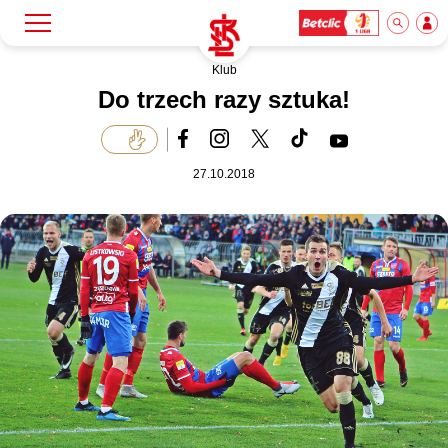
Klub
Szukaj
Klub
Do trzech razy sztuka!
Mecze
27.10.2018
Bilety
Akademia
Biznes
Dla mediów