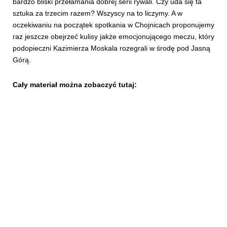
bardzo bliski przełamania dobrej serii rywali. Czy uda się ta
sztuka za trzecim razem? Wszyscy na to liczymy. A w
oczekiwaniu na początek spotkania w Chojnicach proponujemy
raz jeszcze obejrzeć kulisy jakże emocjonującego meczu, który
podopieczni Kazimierza Moskala rozegrali w środę pod Jasną
Górą.
Cały materiał można zobaczyć tutaj: