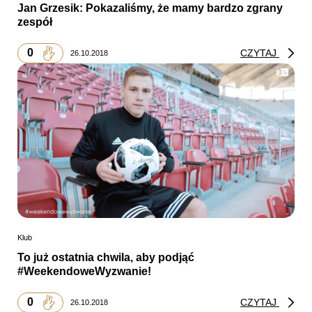
Jan Grzesik: Pokazaliśmy, że mamy bardzo zgrany
zespół
0
CZYTAJ
26.10.2018
Klub
To już ostatnia chwila, aby podjąć
#WeekendoweWyzwanie!
0
CZYTAJ
26.10.2018