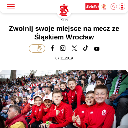
Klub
Szukaj
Klub
Zwolnij swoje miejsce na mecz ze
Śląskiem Wrocław
Mecze
07.11.2019
Bilety
Akademia
Biznes
Dla mediów