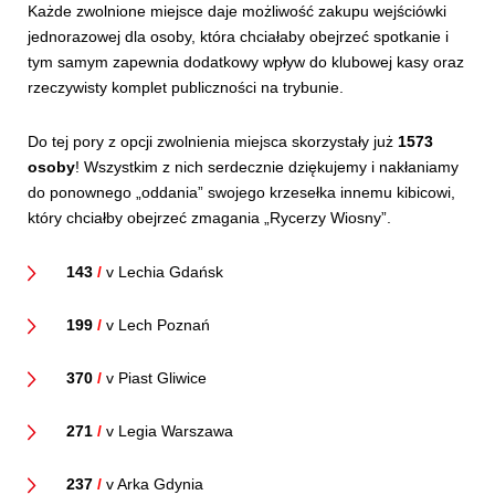
Każde zwolnione miejsce daje możliwość zakupu wejściówki
jednorazowej dla osoby, która chciałaby obejrzeć spotkanie i
tym samym zapewnia dodatkowy wpływ do klubowej kasy oraz
rzeczywisty komplet publiczności na trybunie.
Do tej pory z opcji zwolnienia miejsca skorzystały już
1573
osoby
! Wszystkim z nich serdecznie dziękujemy i nakłaniamy
do ponownego „oddania” swojego krzesełka innemu kibicowi,
który chciałby obejrzeć zmagania „Rycerzy Wiosny”.
143
/
v Lechia Gdańsk
199
/
v Lech Poznań
370
/
v Piast Gliwice
271
/
v Legia Warszawa
237
/
v Arka Gdynia