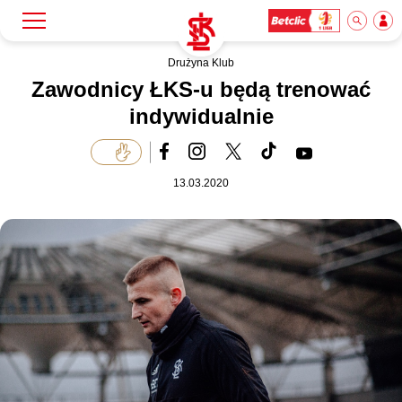
Drużyna Klub
Szukaj
Klub
Zawodnicy ŁKS-u będą trenować
indywidualnie
Mecze
13.03.2020
Bilety
Akademia
Biznes
Dla mediów