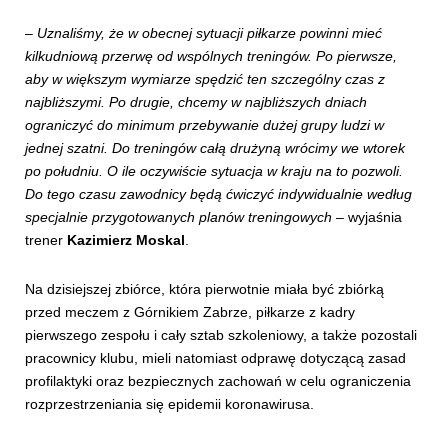
–
Uznaliśmy, że w obecnej sytuacji piłkarze powinni mieć
kilkudniową przerwę od wspólnych treningów. Po pierwsze,
aby w większym wymiarze spędzić ten szczególny czas z
najbliższymi. Po drugie, chcemy w najbliższych dniach
ograniczyć do minimum przebywanie dużej grupy ludzi w
jednej szatni. Do treningów całą drużyną wrócimy we wtorek
po południu. O ile oczywiście sytuacja w kraju na to pozwoli.
Do tego czasu zawodnicy będą ćwiczyć indywidualnie według
specjalnie przygotowanych planów treningowych
– wyjaśnia
trener
Kazimierz Moskal
.
Na dzisiejszej zbiórce, która pierwotnie miała być zbiórką
przed meczem z Górnikiem Zabrze, piłkarze z kadry
pierwszego zespołu i cały sztab szkoleniowy, a także pozostali
pracownicy klubu, mieli natomiast odprawę dotyczącą zasad
profilaktyki oraz bezpiecznych zachowań w celu ograniczenia
rozprzestrzeniania się epidemii koronawirusa.