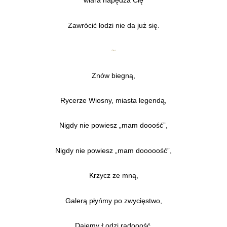
wiara napędza Cię
Zawrócić łodzi nie da już się.
~
Znów biegną,
Rycerze Wiosny, miasta legendą,
Nigdy nie powiesz „mam dooość”,
Nigdy nie powiesz „mam dooooość”,
Krzycz ze mną,
Galerą płyńmy po zwycięstwo,
Dajemy Łodzi radooość,