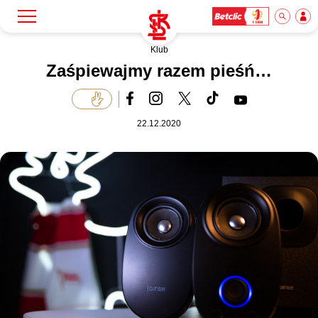
Klub
Szukaj
Klub
Zaśpiewajmy razem pieśń…
Mecze
22.12.2020
Bilety
Akademia
Biznes
Dla mediów