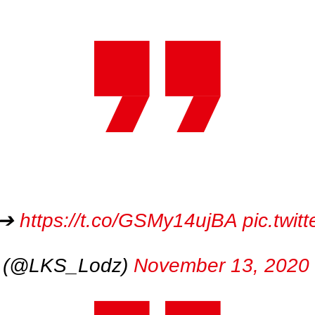
➔
https://t.co/GSMy14ujBA
pic.twi
y (@LKS_Lodz)
November 13, 2020