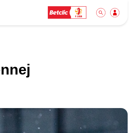
Dla mediów
Kibice
ennej
Biuro prasowe
Idę pierwszy raz!
Do pobrania
Wycieczki
Akredytacje
Grupy szkolne
Współpraca
Sektor rodzinny
Wolontariat
Patronite