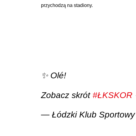
przychodzą na stadiony.
✨ Olé!
Zobacz skrót
#ŁKSKOR
— Łódzki Klub Sportow