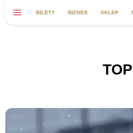
BILETY
BIZNES
SKLEP
Szukaj
Klub
Mecze
B
TOP 
Informacje ogólne
Kadra
C
Symbole klubu
Aktualności
K
Historia
Terminarz
Kalendarz
Tabela
P
Stadion
Galeria
Sprawozdania
Catering