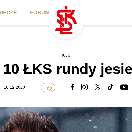
MECZE
FORUM
ilety
Akademia
Biznes
Klub
10 ŁKS rundy jesi
ennik
Aktualności
Bilety VIP/Skybox
arnety
Kadra trenerska
Oferta komercyjna
16.12.2020
FAQ
ŁKS II
Ełkaesiacki Klub
Biznesu
unkty sprzedaży
ŁKS III
Przyjaciel ŁKS
Regulaminy
Drużyny Akademii
Urodziny w Skybox
ŁKS Schools