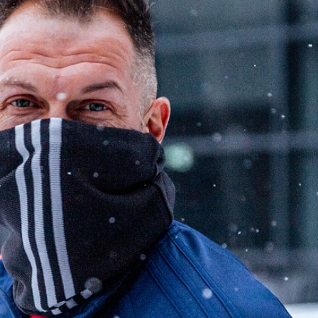
Staże w Akademii ŁKS
Kluby partnerskie
Kontakt
P BILET