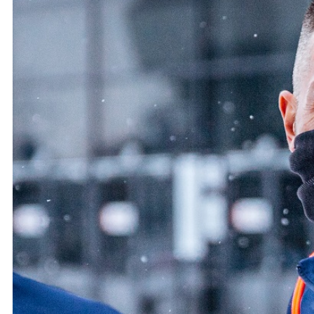
Ochrona dzieci
SKLEP
KU