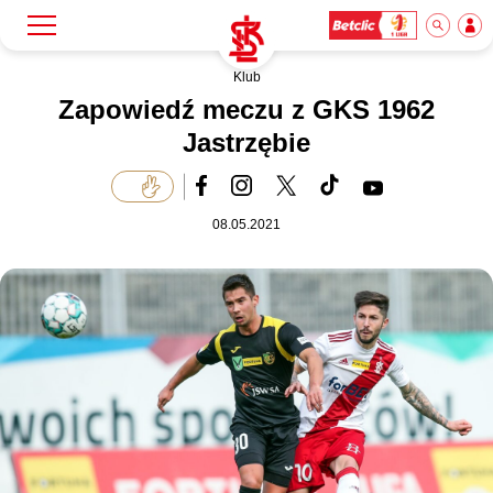
Klub
Szukaj
Klub
Zapowiedź meczu z GKS 1962
Jastrzębie
Mecze
08.05.2021
Bilety
Akademia
Biznes
Dla mediów