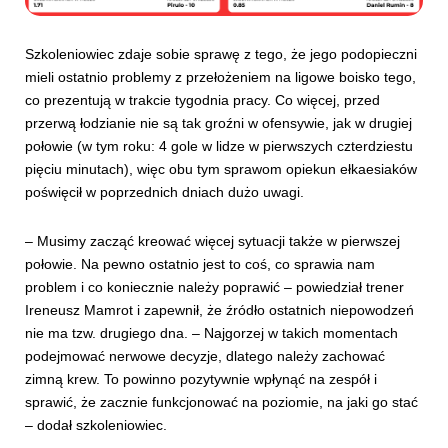
Szkoleniowiec zdaje sobie sprawę z tego, że jego podopieczni
mieli ostatnio problemy z przełożeniem na ligowe boisko tego,
co prezentują w trakcie tygodnia pracy. Co więcej, przed
przerwą łodzianie nie są tak groźni w ofensywie, jak w drugiej
połowie (w tym roku: 4 gole w lidze w pierwszych czterdziestu
pięciu minutach), więc obu tym sprawom opiekun ełkaesiaków
poświęcił w poprzednich dniach dużo uwagi.
– Musimy zacząć kreować więcej sytuacji także w pierwszej
połowie. Na pewno ostatnio jest to coś, co sprawia nam
problem i co koniecznie należy poprawić – powiedział trener
Ireneusz Mamrot i zapewnił, że źródło ostatnich niepowodzeń
nie ma tzw. drugiego dna. – Najgorzej w takich momentach
podejmować nerwowe decyzje, dlatego należy zachować
zimną krew. To powinno pozytywnie wpłynąć na zespół i
sprawić, że zacznie funkcjonować na poziomie, na jaki go stać
– dodał szkoleniowiec.