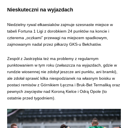
Nieskuteczni na wyjazdach
Niedzielny rywal ełkaesiaków zajmuje szesnaste miejsce w
tabeli Fortuna 1 Ligi z dorobkiem 24 punktów na koncie i
czterema „oczkami” przewagi na miejscem spadkowym,
zajmowanym nadal przez piłkarzy GKS-u Bełchatów.
Zespół z Jastrzębia też ma problemy z regularnym
punktowaniem w tym roku (zwłaszcza na wyjazdach, gdzie w
rundzie wiosennej nie zdobył jeszcze ani punktu, ani bramki),
ale zdołał sprawić kilka niespodzianek na własnym boisku w
postaci remisów z Górnikiem Łęczna i Bruk-Bet Termaliką oraz
pewnych zwycięstw nad Koroną Kielce i Odrą Opole (to
ostatnie przed tygodniem).