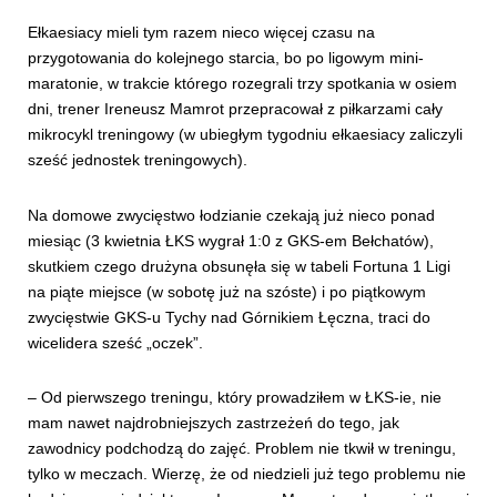
Ełkaesiacy mieli tym razem nieco więcej czasu na
przygotowania do kolejnego starcia, bo po ligowym mini-
maratonie, w trakcie którego rozegrali trzy spotkania w osiem
dni, trener Ireneusz Mamrot przepracował z piłkarzami cały
mikrocykl treningowy (w ubiegłym tygodniu ełkaesiacy zaliczyli
sześć jednostek treningowych).
Na domowe zwycięstwo łodzianie czekają już nieco ponad
miesiąc (3 kwietnia ŁKS wygrał 1:0 z GKS-em Bełchatów),
skutkiem czego drużyna obsunęła się w tabeli Fortuna 1 Ligi
na piąte miejsce (w sobotę już na szóste) i po piątkowym
zwycięstwie GKS-u Tychy nad Górnikiem Łęczna, traci do
wicelidera sześć „oczek”.
– Od pierwszego treningu, który prowadziłem w ŁKS-ie, nie
mam nawet najdrobniejszych zastrzeżeń do tego, jak
zawodnicy podchodzą do zajęć. Problem nie tkwił w treningu,
tylko w meczach. Wierzę, że od niedzieli już tego problemu nie