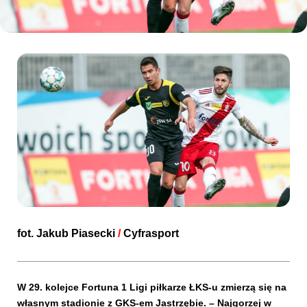
Kibice
SKLEP
KUP BILET
fot.
Jakub Piasecki
/
Cyfrasport
W 29. kolejce Fortuna 1 Ligi piłkarze ŁKS-u zmierzą się na
własnym stadionie z GKS-em Jastrzębie. – Najgorzej w