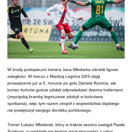
W środę podopieczni trenera Jana Włodarka odrobili ligowe
zaległości. W meczu z Miedzią Legnica GKS objął
prowadzenie już w 5. minucie po golu Daniela Rumina, ale
koniec końców goście zdołali odpowiedzieć dwoma trafieniami
(zwycięską bramkę legniczanie zdobyli w końcówce
spotkania), więc tym razem zespół z województwa śląskiego
nie powiększył swojego dorobku punktowego.
Trener Łukasz Włodarek, który w trakcie sezonu zastąpił Pawła
Ścieburę, w niedzielę nie będzie mógł skorzystać z usług