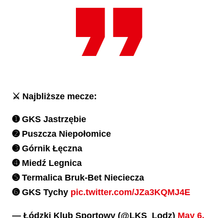
⚔ Najbliższe mecze:
➊ GKS Jastrzębie
➋ Puszcza Niepołomice
➌ Górnik Łęczna
➍ Miedź Legnica
➎ Termalica Bruk-Bet Nieciecza
➏ GKS Tychy
pic.twitter.com/JZa3KQMJ4E
— Łódzki Klub Sportowy (@LKS_Lodz)
May 6,