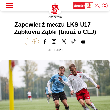
Akademia
Szukaj
Klub
Zapowiedź meczu ŁKS U17 –
Ząbkovia Ząbki (baraż o CLJ)
Mecze
20.11.2020
Bilety
Akademia
Biznes
Dla mediów