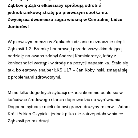
Ząbkovią Ząbki ełkaesiacy spróbują odrobić
jednobramkową stratę po pierwszym spotkaniu.
Zwycięzca dwumeczu zagra wiosną w Centralnej Lidze
Juniorów!
W pierwszym meczu w Ząbkach łodzianie nieznacznie ulegli
Ząbkovii 1:2. Bramkę honorową i przede wszystkim dającą
nadzieję na awans zdobył Andrzej Kominiarczyk, który z
konieczności wystąpił w środę na pozycji napastnika. Stało się
tak, bo etatowy snajper ŁKS U17 – Jan Kobyliński, zmagał się
z problemami zdrowotnymi.
Mimo kilku dogodnych sytuacji ełkaesiakom nie udało się w
końcówce środowego starcia doprowadzić do wyrównania.
Dogodne sytuacje mieli etatowi gracze drużyny rezerw – Adam
Król i Adrian Czypicki, jednak piłka nie zatrzepotała w siatce
Ząbkovii po raz drugi.