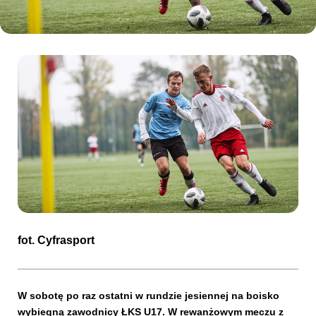
Kibice
SKLEP
KUP BILET
fot.
Cyfrasport
W sobotę po raz ostatni w rundzie jesiennej na boisko
wybiegną zawodnicy ŁKS U17. W rewanżowym meczu z