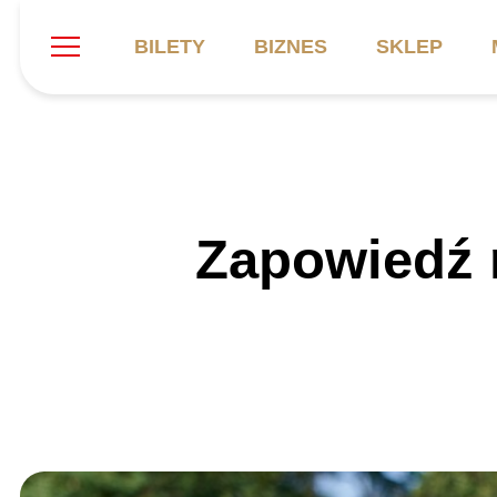
BILETY
BIZNES
SKLEP
Szukaj
Klub
Mecze
B
Zapowiedź 
Informacje ogólne
Kadra
C
Symbole klubu
Aktualności
K
Historia
Terminarz
Kalendarz
Tabela
P
Stadion
Galeria
Sprawozdania
Catering