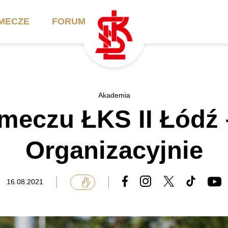
MECZE
FORUM
ilety
Akademia
Biznes
Akademia
meczu ŁKS II Łódź 
ennik
Aktualności
Bilety VIP/Skybox
arnety
Kadra trenerska
Oferta komercyjna
Organizacyjnie
FAQ
ŁKS II
Ełkaesiacki Klub
Biznesu
unkty sprzedaży
ŁKS III
16.08.2021
Przyjaciel ŁKS
Regulaminy
Drużyny Akademii
Urodziny w Skybox
ŁKS Schools