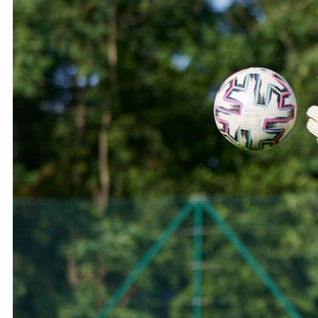
Ochrona dzieci
SKLEP
KU