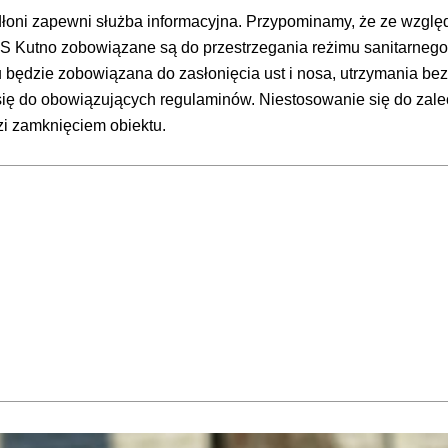
łoni zapewni służba informacyjna. Przypominamy, że ze względ
S Kutno zobowiązane są do przestrzegania reżimu sanitarneg
u będzie zobowiązana do zasłonięcia ust i nosa, utrzymania b
ę do obowiązujących regulaminów. Niestosowanie się do zalec
i zamknięciem obiektu.