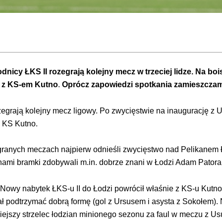
wodnicy ŁKS II rozegrają kolejny mecz w trzeciej lidze. Na
ę z KS-em Kutno
.
Oprócz zapowiedzi spotkania zamieszczam
zegrają kolejny mecz ligowy. Po zwycięstwie na inaugurację z 
ę KS Kutno.
anych meczach najpierw odnieśli zwycięstwo nad Pelikanem Ło
ami bramki zdobywali m.in. dobrze znani w Łodzi Adam Patora 
 Nowy nabytek ŁKS-u II do Łodzi powrócił właśnie z KS-u Kutn
ał podtrzymać dobrą formę (gol z Ursusem i asysta z Sokołem).
iejszy strzelec łodzian minionego sezonu za faul w meczu z