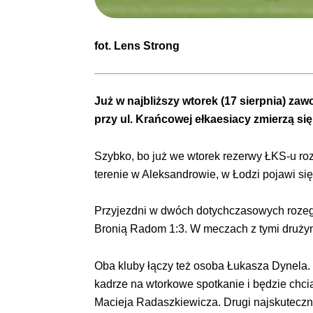
fot.
Lens Strong
Już w najbliższy wtorek (17 sierpnia) za
przy ul. Krańcowej ełkaesiacy zmierzą si
Szybko, bo już we wtorek rezerwy ŁKS-u ro
terenie w Aleksandrowie, w Łodzi pojawi si
Przyjezdni w dwóch dotychczasowych rozegr
Bronią Radom 1:3. W meczach z tymi drużyn
Oba kluby łączy też osoba Łukasza Dynela.
kadrze na wtorkowe spotkanie i będzie chci
Macieja Radaszkiewicza. Drugi najskuteczn