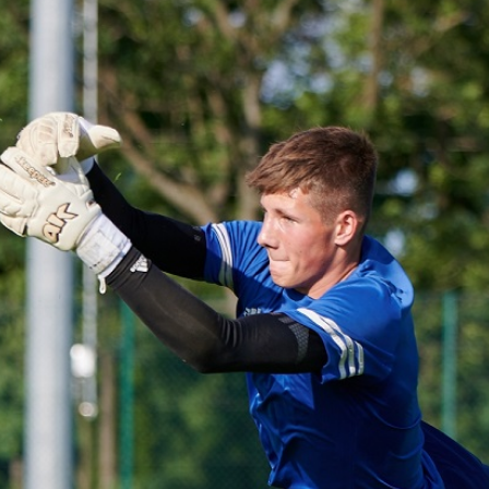
Staże w Akademii ŁKS
Kluby partnerskie
Kontakt
P BILET