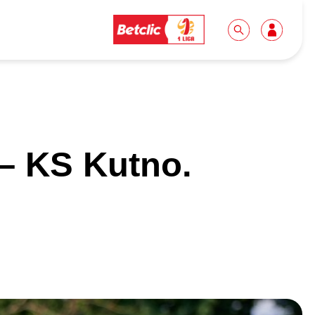
Dla mediów
Kibice
– KS Kutno.
Biuro prasowe
Idę pierwszy raz!
Do pobrania
Wycieczki
Akredytacje
Grupy szkolne
Współpraca
Sektor rodzinny
Wolontariat
Patronite