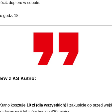
rócić dopiero w sobotę.
o godz. 18.
erw z KS Kutno:
 Kutno kosztuje
10 zł (dla wszystkich)
i zakupicie go przed wejś
Do dyspozycji kibiców będzie 420 miejsc.