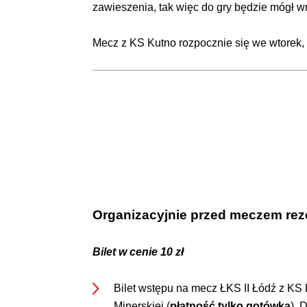
zawieszenia, tak więc do gry będzie mógł w
Mecz z KS Kutno rozpocznie się we wtorek, 
Organizacyjnie przed meczem rez
Bilet w cenie 10 zł
Bilet wstępu na mecz ŁKS II Łódź z KS
Minerskiej (
płatność tylko gotówką
). 