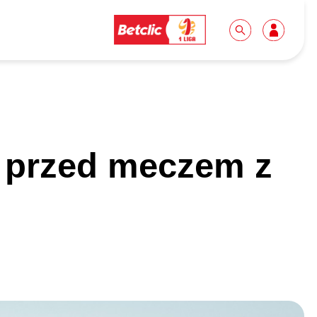
Dla mediów
Kibice
 przed meczem z
Biuro prasowe
Idę pierwszy raz!
Do pobrania
Wycieczki
Akredytacje
Grupy szkolne
Współpraca
Sektor rodzinny
Wolontariat
Patronite