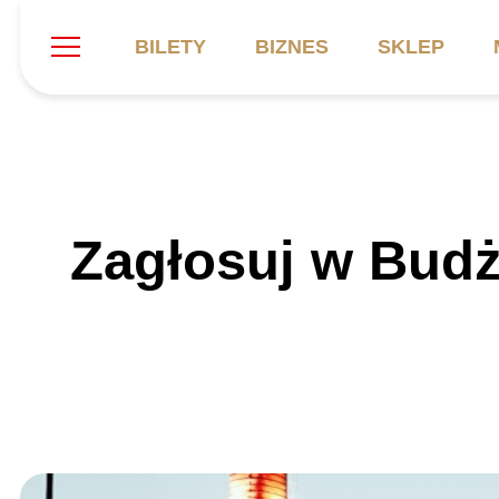
BILETY
BIZNES
SKLEP
Szukaj
Klub
Mecze
B
Zagłosuj w Bud
Informacje ogólne
Kadra
C
Symbole klubu
Aktualności
K
Historia
Terminarz
Kalendarz
Tabela
P
Stadion
Galeria
Sprawozdania
Catering