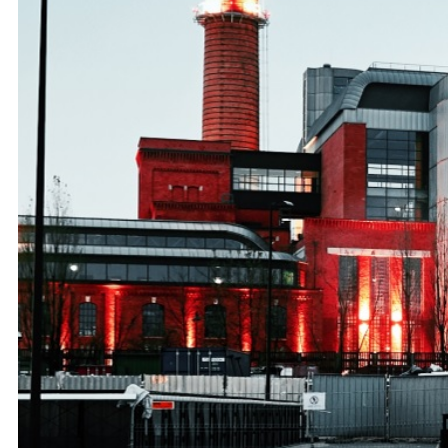
Ochrona dzieci
SKLEP
KU