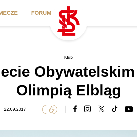
MECZE
FORUM
ilety
Akademia
Biznes
Klub
żecie Obywatelskim
ennik
Aktualności
Bilety VIP/Skybox
arnety
Kadra trenerska
Oferta komercyjna
Olimpią Elbląg
FAQ
ŁKS II
Ełkaesiacki Klub
Biznesu
unkty sprzedaży
ŁKS III
22.09.2017
Przyjaciel ŁKS
Regulaminy
Drużyny Akademii
Urodziny w Skybox
ŁKS Schools