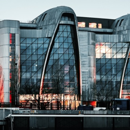
Staże w Akademii ŁKS
Kluby partnerskie
Kontakt
P BILET