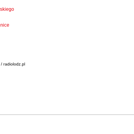
skiego
lnice
 / radiolodz.pl