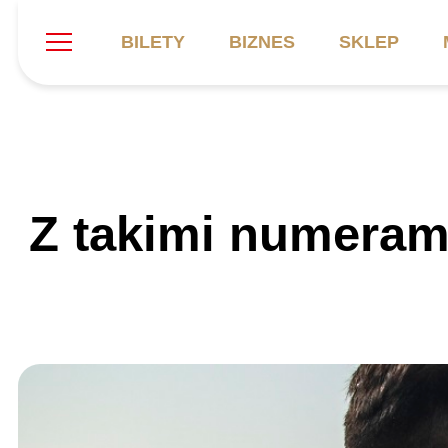
BILETY
BIZNES
SKLEP
Szukaj
Klub
Mecze
B
Z takimi numerami
Informacje ogólne
Kadra
C
Symbole klubu
Aktualności
K
Historia
Terminarz
Kalendarz
Tabela
P
Stadion
Galeria
Sprawozdania
Catering