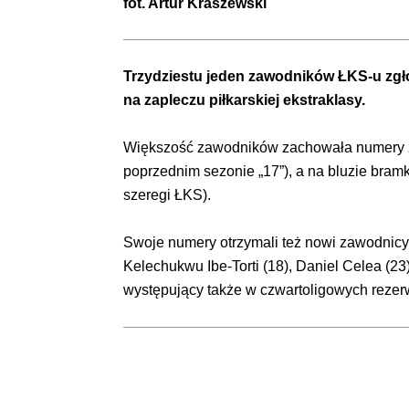
fot.
Artur Kraszewski
Trzydziestu jeden zawodników ŁKS-u zgł
na zapleczu piłkarskiej ekstraklasy.
Większość zawodników zachowała numery z p
poprzednim sezonie „17”), a na bluzie bram
szeregi ŁKS).
Swoje numery otrzymali też nowi zawodnicy, 
Kelechukwu Ibe-Torti (18), Daniel Celea (2
występujący także w czwartoligowych rezer