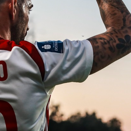
Staże w Akademii ŁKS
Kluby partnerskie
Kontakt
P BILET