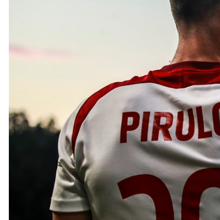
Ochrona dzieci
SKLEP
KU