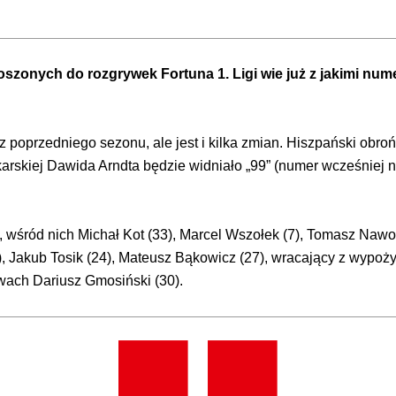
oszonych do rozgrywek Fortuna 1. Ligi wie już z jakimi n
oprzedniego sezonu, ale jest i kilka zmian. Hiszpański obrońc
karskiej Dawida Arndta będzie widniało „99” (numer wcześniej n
wśród nich Michał Kot (33), Marcel Wszołek (7), Tomasz Nawotk
3), Jakub Tosik (24), Mateusz Bąkowicz (27), wracający z wypo
wach Dariusz Gmosiński (30).