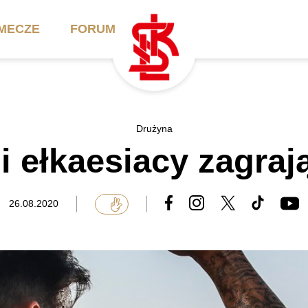
MECZE
FORUM
ilety
Akademia
Biznes
Drużyna
 ełkaesiacy zagrają
ennik
Aktualności
Bilety VIP/Skybox
arnety
Kadra trenerska
Oferta komercyjna
26.08.2020
FAQ
ŁKS II
Ełkaesiacki Klub
Biznesu
unkty sprzedaży
ŁKS III
Przyjaciel ŁKS
Regulaminy
Drużyny Akademii
Urodziny w Skybox
ŁKS Schools