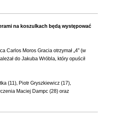
umerami na koszulkach będą występować
a Carlos Moros Gracia otrzymał „4” (w
ależał do Jakuba Wróbla, który opuścił
a (11), Piotr Gryszkiewicz (17),
życzenia Maciej Dampc (28) oraz