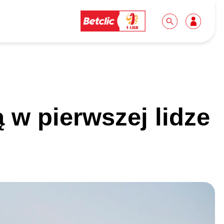
Dla mediów
Kibice
 w pierwszej lidze
Biuro prasowe
Idę pierwszy raz!
Do pobrania
Wycieczki
Akredytacje
Grupy szkolne
Współpraca
Sektor rodzinny
Wolontariat
Patronite