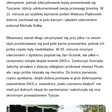
ofensywnie, jednak zdecydowanie lepiej prezentowali się
Tyszanie, którzy udokumentowali swoją przewagę bramką. W
11. minucie po szybkiej wymianie podań Mateusz Piątkowski
dobrze zachował się w polu karnym i płaskim uderzeniem
pokonał Michała Kołbę.
Ełkaesiacy starali długo utrzymywać się przy piłce i w swoim
stylu przedostawać się pod pole karne przeciwnika, jednak ich
próby często były niedokładne. W 25. minucie mocnym
uderzeniem z dystansu popisał się Jan Grzesik, ale piłka o
centymetry minęła słupek bramki GKS-u. Zaskoczyć Konrada
Jałochę strzałem z dalszej odległości próbował również Pirulo,
ale i jego próba okazała się niecelna. Do końca pierwszej
części spotkania, dzięki dobrej postawie w grze defensywnej
zawodników GKS-u, zawodnicy „biało-czerwono-białych” nie
mieli już dobrych okazji do wyrównania i zakończyła się ona
skromnym prowadzeniem Tyszan.