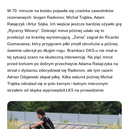
W 70. minucie na boisku pojawiła się czwórka zawodników
rezerwowych: Ievgen Radionov, Michał Trąbka, Adam
Ratajczyk i Artur Sójka. Ich wejście jeszcze bardziej ożywiło grę
„Rycerzy Wiosny”. Dziesięć minut później udało się to
przełożyć na bramkę wyrównującą. „Żenia” zagrał do Ricardo
Guimaraesa, który przyjęciem piłki zmylił obrońców a później
świetnie uderzył po długim rogu. Bramkarz GKS-u nie miał w
tej sytuacji szans na skuteczną interwencję. Na pięć minut
przed końcem po dobrym przechwycie Adama Ratajczyka na
strzał z dystansu zdecydował się Radionov, ale tym razem
Adrian Odyjewski złapał piłkę. Kilka sekund później Michał
Trąbka odnalazł się w polu karnym i ładnym mierzonym
strzałem od słupka wyprowadził ŁKS na prowadzenie.