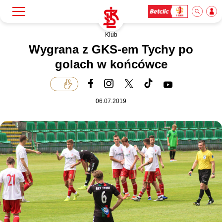
Klub
Szukaj
Klub
Wygrana z GKS-em Tychy po
golach w końcówce
Mecze
06.07.2019
Bilety
Akademia
Biznes
Dla mediów