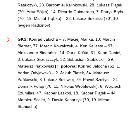
Ratajczyk), 23. Bartłomiej Kalinkowski, 28. Łukasz Piątek
(70’; Artur Sójka), 14. Ricardo Guimaraes, 7. Patryk Bryła
(70’; 19. Michał Trąbka) – 22. Łukasz Sekulski (70’; 10.
Ievgen Radionov)
GKS:
Konrad Jałocha – 7. Maciej Mańka, 10. Marcin
Biernat, 77. Marcin Kowalczyk, 4. Ken Kallaste – 97.
Aleksander Biegański, 14. Dario Krišto, 31. Keon Daniel,
8. Łukasz Grzeszczyk, 32. Sebastian Steblecki – 29.
Mateusz Piątkowski
| II połowa:
Konrad Jałocha (62, 1.
Adrian Odyjewski) – 2. Jakub Piątek, 34. Mateusz
Pańkowski, 3. Łukasz Sołowiej, 79. Paweł Szołtys – 24.
Dominik Połap (70, 11. Nikolas Wróblewski), 6. Wojciech
Szumilas, 47. Kacper Laskoś, 18. Kacper Piątek – 44.
Mathieu Scalet, 9. Dawid Kasprzyk (70, 19. Michał
Staniucha)