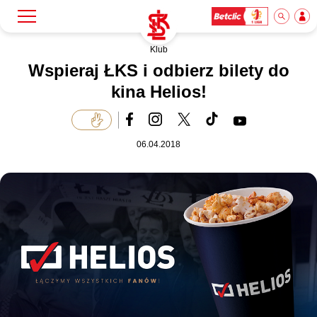
Klub
Szukaj
Klub
Wspieraj ŁKS i odbierz bilety do
kina Helios!
Mecze
06.04.2018
Bilety
Akademia
Biznes
Dla mediów