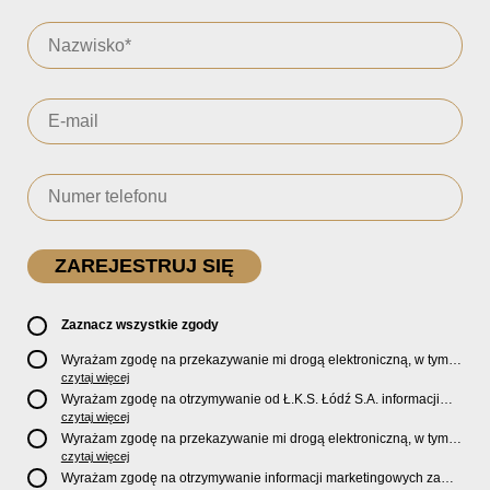
Zaznacz wszystkie zgody
Wyrażam zgodę na przekazywanie mi drogą elektroniczną, w tym
pocztą e-mail, oficjalnego newslettera oraz informacji o zniżkach,
czytaj więcej
promocjach, nowościach, biletach, karnetach, ofercie sklepu U2
Wyrażam zgodę na otrzymywanie od Ł.K.S. Łódź S.A. informacji
Store oraz serwisu bilety.lkslodz.pl i innych produktach oraz
marketingowych dotyczących działalności spółki, ofert, wydarzeń i
czytaj więcej
usługach oferowanych przez Ł.K.S. Łódź S.A.
produktów za pośrednictwem wiadomości SMS oraz połączeń
Wyrażam zgodę na przekazywanie mi drogą elektroniczną, w tym
telefonicznych.
pocztą e-mail, informacji handlowych i marketingowych o
czytaj więcej
produktach, usługach i działalności
Sponsorów i Partnerów
Ł.K.S.
Wyrażam zgodę na otrzymywanie informacji marketingowych za