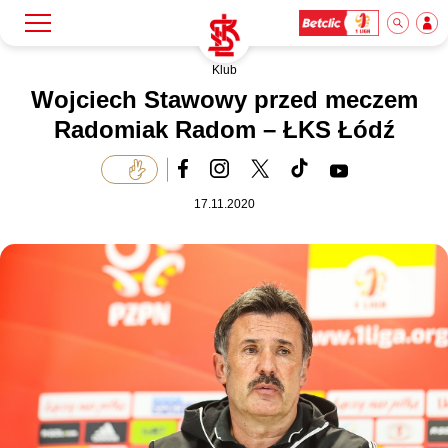
Klub
Szukaj
Klub
Wojciech Stawowy przed meczem
Radomiak Radom – ŁKS Łódź
Mecze
17.11.2020
Bilety
Akademia
Biznes
Dla mediów