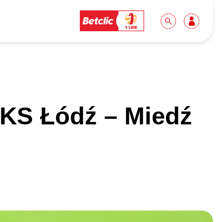
Dla mediów
Kibice
KS Łódź – Miedź
Biuro prasowe
Idę pierwszy raz!
Do pobrania
Wycieczki
Akredytacje
Grupy szkolne
Współpraca
Sektor rodzinny
Wolontariat
Patronite