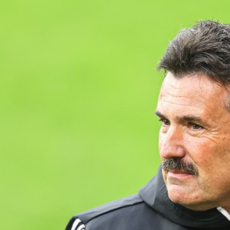
Staże w Akademii ŁKS
Kluby partnerskie
Kontakt
P BILET