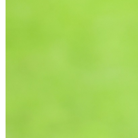
Ochrona dzieci
SKLEP
KU