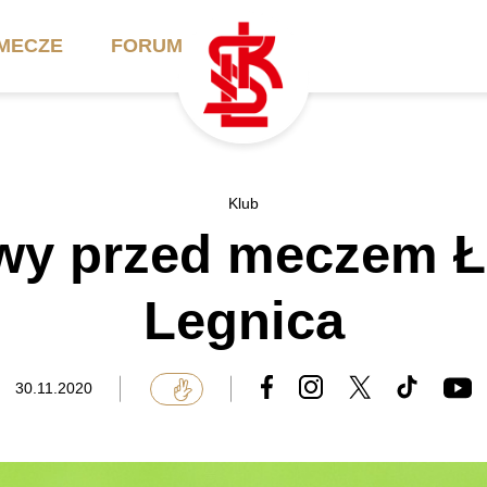
MECZE
FORUM
ilety
Akademia
Biznes
Klub
wy przed meczem Ł
ennik
Aktualności
Bilety VIP/Skybox
arnety
Kadra trenerska
Oferta komercyjna
Legnica
FAQ
ŁKS II
Ełkaesiacki Klub
Biznesu
unkty sprzedaży
ŁKS III
30.11.2020
Przyjaciel ŁKS
Regulaminy
Drużyny Akademii
Urodziny w Skybox
ŁKS Schools