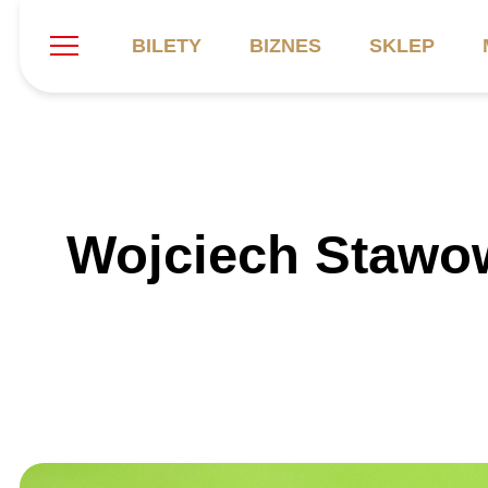
BILETY
BIZNES
SKLEP
Szukaj
Klub
Mecze
B
Wojciech Stawo
Informacje ogólne
Kadra
C
Symbole klubu
Aktualności
K
Historia
Terminarz
Kalendarz
Tabela
P
Stadion
Galeria
Sprawozdania
Catering