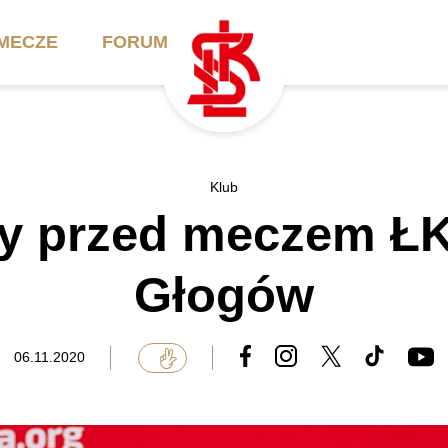
MECZE
FORUM
ilety
Akademia
Biznes
Klub
y przed meczem ŁK
ennik
Aktualności
Bilety VIP/Skybox
arnety
Kadra trenerska
Oferta komercyjna
Głogów
FAQ
ŁKS II
Ełkaesiacki Klub
Biznesu
unkty sprzedaży
ŁKS III
06.11.2020
Przyjaciel ŁKS
Regulaminy
Drużyny Akademii
Urodziny w Skybox
ŁKS Schools