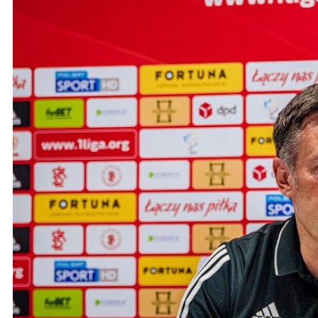
Ochrona dzieci
SKLEP
KU