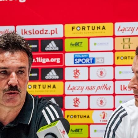
Staże w Akademii ŁKS
Kluby partnerskie
Kontakt
P BILET