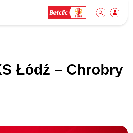
Dla mediów
Kibice
S Łódź – Chrobry
Biuro prasowe
Idę pierwszy raz!
Do pobrania
Wycieczki
Akredytacje
Grupy szkolne
Współpraca
Sektor rodzinny
Wolontariat
Patronite