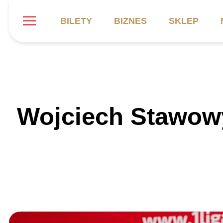
BILETY
BIZNES
SKLEP
Szukaj
Klub
Mecze
B
Wojciech Stawow
Informacje ogólne
Kadra
C
Symbole klubu
Aktualności
K
Historia
Terminarz
Kalendarz
Tabela
P
Stadion
Galeria
Sprawozdania
Catering