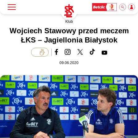
Klub
Szukaj
Klub
Wojciech Stawowy przed meczem
ŁKS – Jagiellonia Białystok
Mecze
09.06.2020
Bilety
Akademia
Biznes
Dla mediów