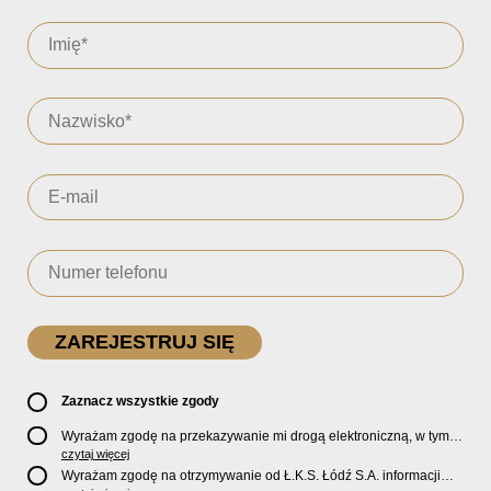
Zaznacz wszystkie zgody
Wyrażam zgodę na przekazywanie mi drogą elektroniczną, w tym
pocztą e-mail, oficjalnego newslettera oraz informacji o zniżkach,
czytaj więcej
promocjach, nowościach, biletach, karnetach, ofercie sklepu U2
Wyrażam zgodę na otrzymywanie od Ł.K.S. Łódź S.A. informacji