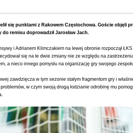
ielił się punktami z Rakowem Częstochowa. Goście objęli 
wy do remisu doprowadził Jarosław Jach.
ensywy i Adrianem Klimczakiem na lewej obronie rozpoczął ŁK
ecydował się na te dwie zmiany nie ze względu na zastrzeżeni
em, a nieco innego pomysłu na organizację gry swojego zespoł
ej zawdzięcza w tym sezonie stałym fragmentom gry i właśni
 problemów, w czym swoją drogą łodzianie odrobinę mu pomogli
a.