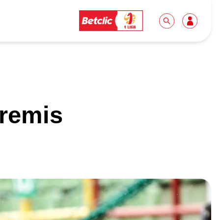
Dla mediów
Kibice
 remis
Biuro prasowe
Idę pierwszy raz!
Do pobrania
Wycieczki
Akredytacje
Grupy szkolne
Współpraca
Sektor rodzinny
Wolontariat
Patronite