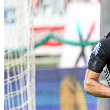
Ochrona dzieci
SKLEP
KU