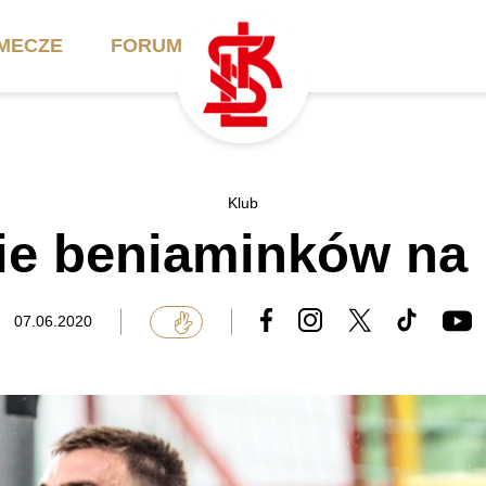
MECZE
FORUM
ilety
Akademia
Biznes
Klub
ie beniaminków na
ennik
Aktualności
Bilety VIP/Skybox
arnety
Kadra trenerska
Oferta komercyjna
07.06.2020
FAQ
ŁKS II
Ełkaesiacki Klub
Biznesu
unkty sprzedaży
ŁKS III
Przyjaciel ŁKS
Regulaminy
Drużyny Akademii
Urodziny w Skybox
ŁKS Schools