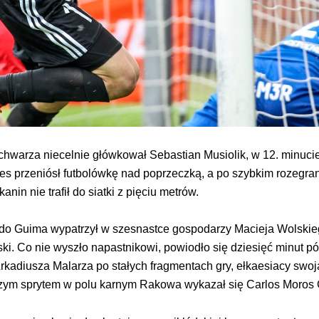
chwarza niecelnie główkował Sebastian Musiolik, w 12. minuc
s przeniósł futbolówkę nad poprzeczką, a po szybkim rozegraniu
in nie trafił do siatki z pięciu metrów.
ardo Guima wypatrzył w szesnastce gospodarzy Macieja Wolskiego
ki. Co nie wyszło napastnikowi, powiodło się dziesięć minut późn
rkadiusza Malarza po stałych fragmentach gry, ełkaesiacy swoj
szym sprytem w polu karnym Rakowa wykazał się Carlos Moros G