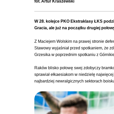
fot.
Artur Kraszewski
W 28. kolejce PKO Ekstraklasy ŁKS podz
Gracia, ale już na początku drugiej poło
Z Maciejem Wolskim na prawej stronie def
Stawowy wyjaśniał przed spotkaniem, że zd
Grzesika w poprzednim spotkaniu z Górniki
Raków blisko połowę swej zdobyczy bramkow
sprawiał ełkaesiakom w niedzielę najwięcej
najbardziej newralgicznych sektorach boisk