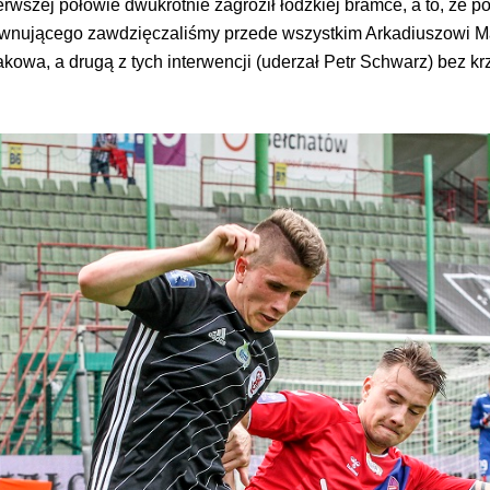
erwszej połowie dwukrotnie zagroził łódzkiej bramce, a to, że 
yrównującego zawdzięczaliśmy przede wszystkim Arkadiuszowi M
kowa, a drugą z tych interwencji (uderzał Petr Schwarz) bez kr