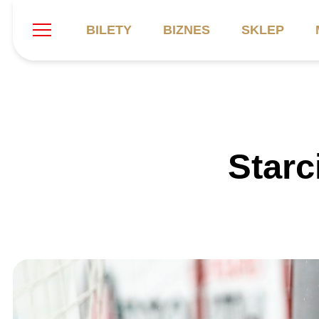
BILETY
BIZNES
SKLEP
Szukaj
Klub
Mecze
B
Starc
Informacje ogólne
Kadra
C
Symbole klubu
Aktualności
K
Historia
Terminarz
Kalendarz
Tabela
P
Stadion
Galeria
Sprawozdania
Catering