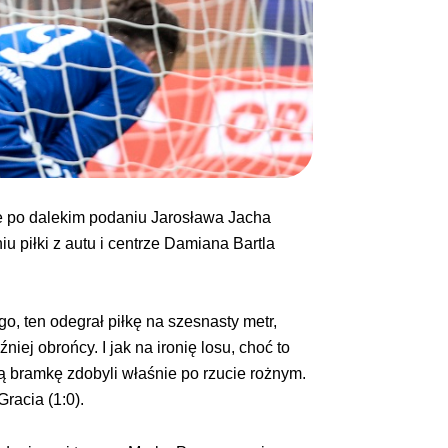
ie po dalekim podaniu Jarosława Jacha
 piłki z autu i centrze Damiana Bartla
, ten odegrał piłkę na szesnasty metr,
iej obrońcy. I jak na ironię losu, choć to
ą bramkę zdobyli właśnie po rzucie rożnym.
racia (1:0).