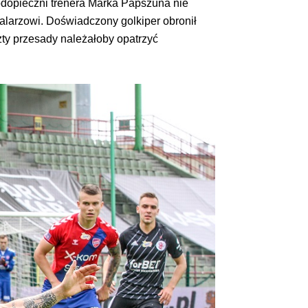
podopieczni trenera Marka Papszuna nie
alarzowi. Doświadczony golkiper obronił
zty przesady należałoby opatrzyć