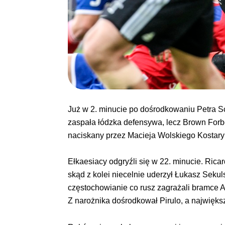
Już w 2. minucie po dośrodkowaniu Petra S
zaspała łódzka defensywa, lecz Brown Forbe
naciskany przez Macieja Wolskiego Kostarykan
Ełkaesiacy odgryźli się w 22. minucie. Ric
skąd z kolei niecelnie uderzył Łukasz Sekuls
częstochowianie co rusz zagrażali bramce A
Z narożnika dośrodkował Pirulo, a najwięk