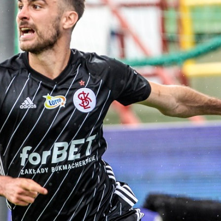
Staże w Akademii ŁKS
Kluby partnerskie
Kontakt
P BILET